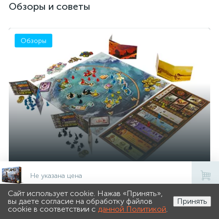
Обзоры и советы
Обзоры
Обзор настольной игры Киклады /
Не указана цена
Cyclades
Сайт использует cookie. Нажав «Принять»,
0
0
вы даете согласие на обработку файлов
Принять
cookie в соответствии с
данной Политикой
.
Каталог
Поиск
Избранное
Корзина
Войти