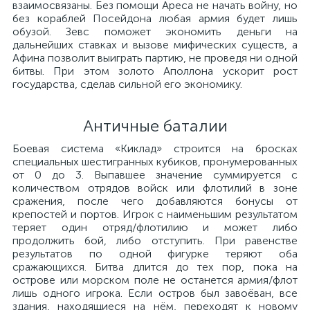
взаимосвязаны. Без помощи Ареса не начать войну, но
без кораблей Посейдона любая армия будет лишь
обузой. Зевс поможет экономить деньги на
дальнейших ставках и вызове мифических существ, а
Афина позволит выиграть партию, не проведя ни одной
битвы. При этом золото Аполлона ускорит рост
государства, сделав сильной его экономику.
Античные баталии
Боевая система «Киклад» строится на бросках
специальных шестигранных кубиков, пронумерованных
от 0 до 3. Выпавшее значение суммируется с
количеством отрядов войск или флотилий в зоне
сражения, после чего добавляются бонусы от
крепостей и портов. Игрок с наименьшим результатом
теряет один отряд/флотилию и может либо
продолжить бой, либо отступить. При равенстве
результатов по одной фигурке теряют оба
сражающихся. Битва длится до тех пор, пока на
острове или морском поле не останется армия/флот
лишь одного игрока. Если остров был завоёван, все
здания, находящиеся на нём, переходят к новому