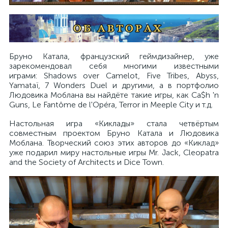
Бруно Катала, французский геймдизайнер, уже
зарекомендовал себя многими известными
играми: Shadows over Camelot, Five Tribes, Abyss,
Yamataï, 7 Wonders Duel и другими, а в портфолио
Людовика Моблана вы найдёте такие игры, как Ca$h 'n
Guns, Le Fantôme de l'Opéra, Terror in Meeple City и т.д.
Настольная игра «Киклады» стала четвёртым
совместным проектом Бруно Катала и Людовика
Моблана. Творческий союз этих авторов до «Киклад»
уже подарил миру настольные игры Mr. Jack, Cleopatra
and the Society of Architects и Dice Town.