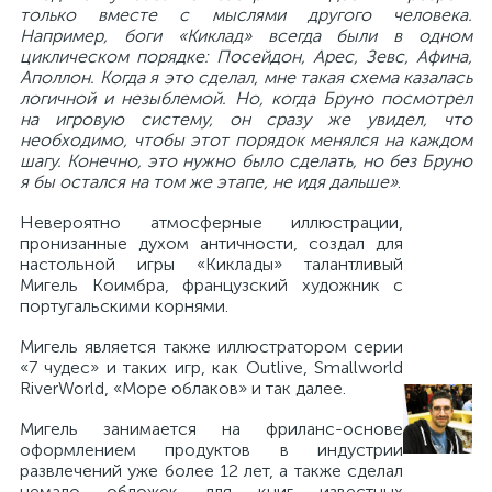
только вместе с мыслями другого человека.
Например, боги «Киклад» всегда были в одном
циклическом порядке: Посейдон, Арес, Зевс, Афина,
Аполлон. Когда я это сделал, мне такая схема казалась
логичной и незыблемой. Но, когда Бруно посмотрел
на игровую систему, он сразу же увидел, что
необходимо, чтобы этот порядок менялся на каждом
шагу. Конечно, это нужно было сделать, но без Бруно
я бы остался на том же этапе, не идя дальше»
.
Невероятно атмосферные иллюстрации,
пронизанные духом античности, создал для
настольной игры «Киклады» талантливый
Мигель Коимбра, французский художник с
португальскими корнями.
Мигель является также иллюстратором серии
«7 чудес» и таких игр, как Outlive, Smallworld
RiverWorld, «Море облаков» и так далее.
Мигель занимается на фриланс-основе
оформлением продуктов в индустрии
развлечений уже более 12 лет, а также сделал
немало обложек для книг известных