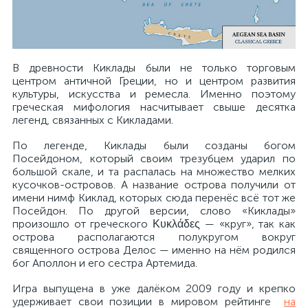
В древности Киклады были не только торговым
центром античной Греции, но и центром развития
культуры, искусства и ремесла. Именно поэтому
греческая мифология насчитывает свыше десятка
легенд, связанных с Кикладами.
По легенде, Киклады были созданы богом
Посейдоном, который своим трезубцем ударил по
большой скале, и та распалась на множество мелких
кусочков-островов. А название острова получили от
имени нимф Киклад, которых сюда перенёс всё тот же
Посейдон. По другой версии, слово «Киклады»
произошло от греческого Κυκλάδες — «круг», так как
острова располагаются полукругом вокруг
священного острова Делос — именно на нём родился
бог Аполлон и его сестра Артемида.
Игра выпущена в уже далёком 2009 году и крепко
удерживает свои позиции в мировом рейтинге
на