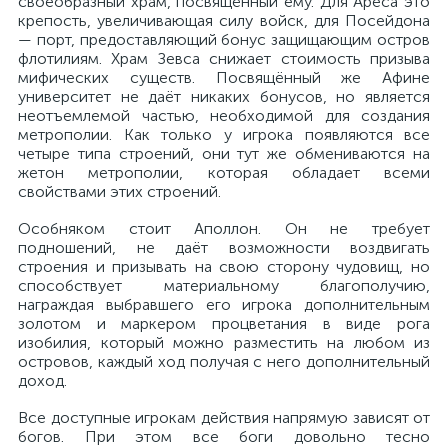
своеобразный храм, посвящённый ему. Для Ареса это
крепость, увеличивающая силу войск, для Посейдона
— порт, предоставляющий бонус защищающим остров
флотилиям. Храм Зевса снижает стоимость призыва
мифических существ. Посвящённый же Афине
университет не даёт никаких бонусов, но является
неотъемлемой частью, необходимой для создания
метрополии. Как только у игрока появляются все
четыре типа строений, они тут же обмениваются на
жетон метрополии, которая обладает всеми
свойствами этих строений.
Особняком стоит Аполлон. Он не требует
подношений, не даёт возможности воздвигать
строения и призывать на свою сторону чудовищ, но
способствует материальному благополучию,
награждая выбравшего его игрока дополнительным
золотом и маркером процветания в виде рога
изобилия, который можно разместить на любом из
островов, каждый ход получая с него дополнительный
доход.
Все доступные игрокам действия напрямую зависят от
богов. При этом все боги довольно тесно