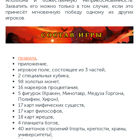
Аполлона и божественную неприкосновенность.
Захватить его можно только в том случае, если это
принесёт мгновенную победу одному из других
игроков.
правила
,
приложение,
игровое поле, состоящее из 3 частей,
2 специальных кубика,
98 золотых монет,
16 маркеров процветания,
5 фигурок (Кракен, Минотавр, Медуза Горгона,
Полифем, Хирон),
17 карт мифических существ,
17 карт философов,
18 карт жрецов,
4 планшета богов,
40 жетонов строений (порты, крепости, храмы,
университеты),