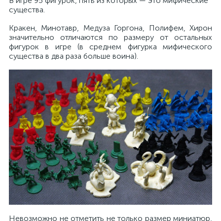
В игре 95 фигурок, пять из которых — это мифические
существа.
Кракен, Минотавр, Медуза Горгона, Полифем, Хирон
значительно отличаются по размеру от остальных
фигурок в игре (в среднем фигурка мифического
существа в два раза больше воина).
Невозможно не отметить не только размер миниатюр,