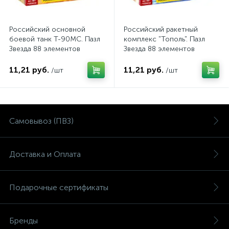
Российский основной
Российский ракетный
боевой танк Т-90МС. Пазл
комплекс "Тополь". Пазл
Звезда 88 элементов
Звезда 88 элементов
11,21 руб.
11,21 руб.
/шт
/шт
Самовывоз (ПВЗ)
Доставка и Оплата
Подарочные сертификаты
Бренды