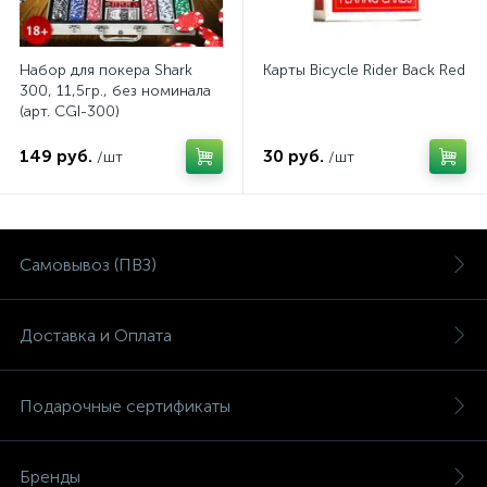
Набор для покера Shark
Карты Bicycle Rider Back Red
300, 11,5гр., без номинала
(арт. CGI-300)
149 руб.
30 руб.
/шт
/шт
Самовывоз (ПВЗ)
Доставка и Оплата
Подарочные сертификаты
Бренды