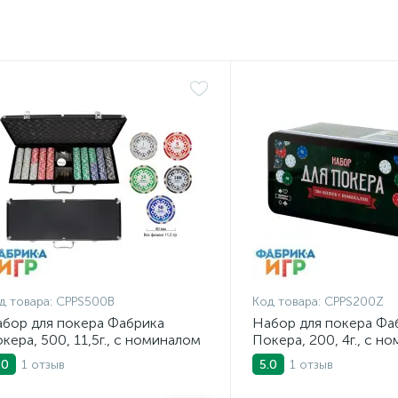
д товара:
CPPS500B
Код товара:
CPPS200Z
бор для покера Фабрика
Набор для покера Фа
кера, 500, 11,5г., с номиналом
Покера, 200, 4г., с н
 чёрном кейсе)
1 отзыв
1 отзыв
.0
5.0