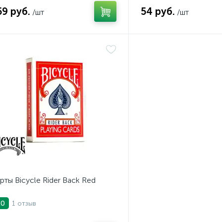
59 руб.
54 руб.
/шт
/шт
рты Bicycle Rider Back Red
1 отзыв
.0