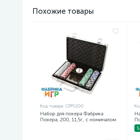
Похожие товары
Код товара:
CPPS200
Ко
Набор для покера Фабрика
На
Покера, 200, 11,5г., с номиналом
По
(в
5