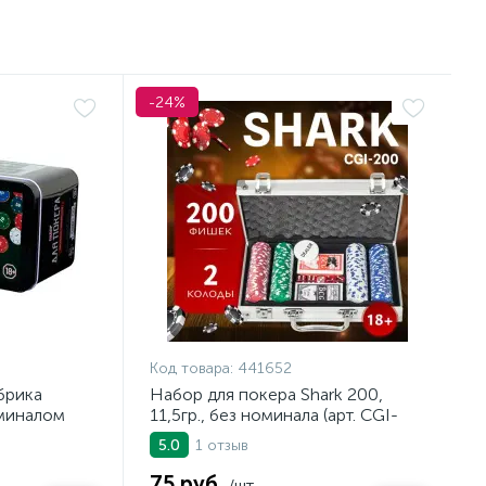
-24%
Код товара:
441652
брика
Набор для покера Shark 200,
оминалом
11,5гр., без номинала (арт. CGI-
200)
1 отзыв
5.0
75 руб.
/шт