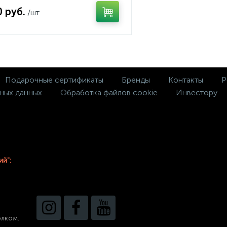
0 руб.
/шт
Подарочные сертификаты
Бренды
Контакты
Р
ных данных
Обработка файлов cookie
Инвестору
ий":
олком.