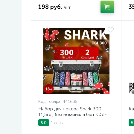
198 руб.
3
/шт
Код товара:
441635
Набор для покера Shark 300,
Ка
11,5гр., без номинала (арт. CGI-
300)
1 отзыв
5.0
5