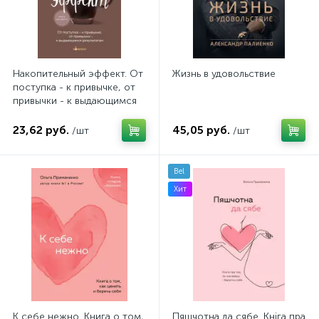
Накопительный эффект. От
Жизнь в удовольствие
поступка - к привычке, от
привычки - к выдающимся
результатам
23,62 руб.
45,05 руб.
/шт
/шт
Bel
Хит
К себе нежно. Книга о том,
Пяшчотна да сябе. Кніга пра