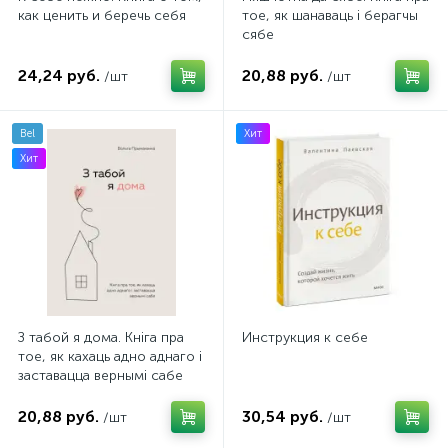
как ценить и беречь себя
тое, як шанаваць і берагчы
сябе
24,24 руб.
20,88 руб.
/шт
/шт
Bel
Хит
Хит
З табой я дома. Кніга пра
Инструкция к себе
тое, як кахаць адно аднаго і
заставацца вернымі сабе
20,88 руб.
30,54 руб.
/шт
/шт