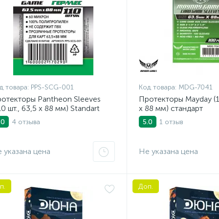
д товара:
PPS-SCG-001
Код товара:
MDG-7041
отекторы Pantheon Sleeves
Протекторы Mayday (10
10 шт., 63,5 x 88 мм) Standart
x 88 мм) стандарт
rd Game Гермес
4 отзыва
1 отзыв
.0
5.0
 указана цена
Не указана цена
п.
Доп.