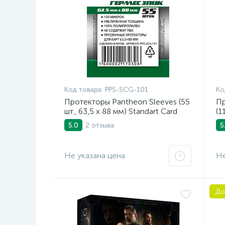
Код товара:
PPS-SCG-101
Ко
Протекторы Pantheon Sleeves (55
Пр
шт., 63,5 x 88 мм) Standart Card
(1
Game Гермес Эпик
Ca
2 отзыва
5.0
5
Не указана цена
Не
До