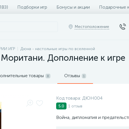
ПВЗ)
Подборки игр
Бонусы и акции
Подарочные 
Местоположение
РИИ ИГР
Дюна - настольные игры по вселенной
и Моритани. Дополнение к игре
олнительные товары
Отзывы
8
1
Код товара:
ДЮН004
1 отзыв
5.0
Война, дипломатия и предательст