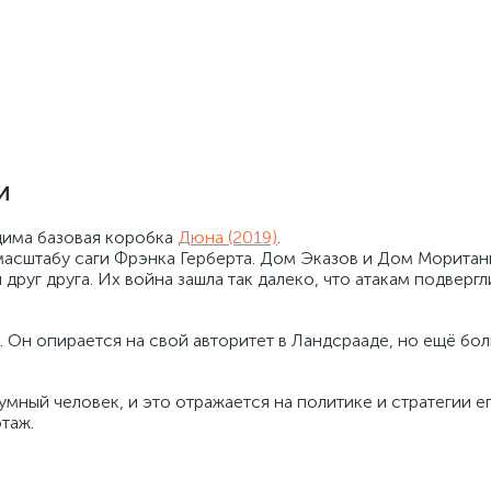
и
дима базовая коробка
Дюна (2019)
.
масштабу саги Фрэнка Герберта. Дом Эказов и Дом Моритан
уг друга. Их война зашла так далеко, что атакам подвергл
. Он опирается на свой авторитет в Ландсрааде, но ещё бо
мный человек, и это отражается на политике и стратегии е
таж.