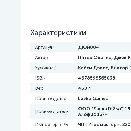
Характеристики
Артикул
ДЮН004
Автор
Питер Олотка, Джек К
Художник
Кейси Дэвис, Виктор 
ISBN
4678598365038
Вес
460 г
Производство
Lavka Games
ООО "Лавка Геймз", 195
Производитель
А, офис 13-Н
Импортер в РБ
ЧП «Игромастер», 22003