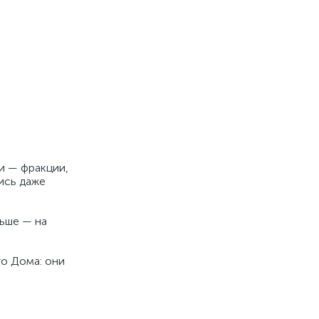
и — фракции,
ись даже
льше — на
го Дома: они