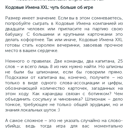
Кодовые Имена XXL: чуть больше об игре
Размер имеет значение. Если вы в этом сомневаетесь,
попробуйте сыграть в Кодовые Имена компанией из
двадцати человек или пригласите на партию свою
бабушку. С большими и крупными карточками это
делать кофортнее. Так или иначе, Кодовые Имена XXL
готовы стать королем вечеринки, завоевав прочное
место в вашем сердечке.
Немного о правилах. Две команды, два капитана, 25
слов – и всего лишь 8 из них нужно найти. Но шпионы
не были бы шпионами, если бы говорили прямо.
Подсказки от капитана вы, конечно, получите – но
только в виде одного слова-ассоциации и цифры,
обозначающей количество карточек, загаданных на
этом ходу. Как карандаш связан с ботинком? Чем
объединить сосульку и чиновника? Шпионаж – дело
тонкое, требующее не только общей эрудиции, но и
знания локальных шуток :)
А самое сложное – это не указать случайно на слово-
убийцу, ведь тогда игра для вас моментально