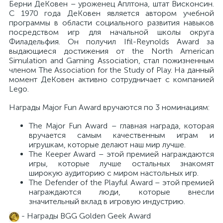
Берни ДеКовен – уроженец Аплтона, штат Висконсин.
С 1970 года ДеКовен является автором учебной
программы в области социального развития навыков
посредством игр для начальной школы округа
Филадельфия. Он получил Ifil-Reynolds Award за
выдающиеся достижения от the North American
Simulation and Gaming Association, стал пожизненным
членом The Association for the Study of Play. На данный
момент ДеКовен активно сотрудничает с компанией
Lego.
Награды Major Fun Award вручаются по 3 номинациям:
The Major Fun Award – главная награда, которая
вручается самым качественным играм и
игрушкам, которые делают наш мир лучше.
The Keeper Award – этой премией награждаются
игры, которые лучше остальных знакомят
широкую аудиторию с миром настольных игр.
The Defender of the Playful Award – этой премией
награждаются люди, которые внесли
значительный вклад в игровую индустрию.
- Награды BGG Golden Geek Award