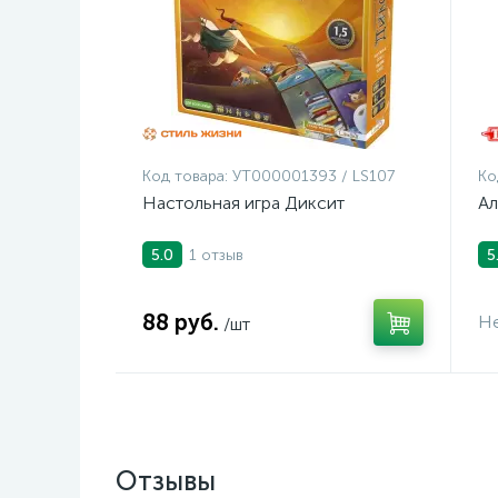
Код товара:
УТ000001393 / LS107
Ко
Настольная игра Диксит
Ал
1 отзыв
5.0
5
88 руб.
Не
/шт
Отзывы