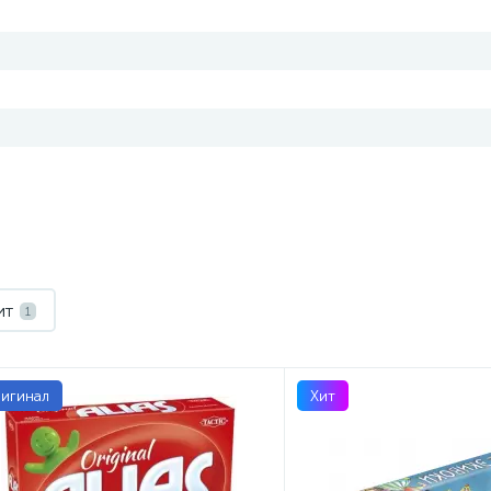
ит
1
игинал
Хит