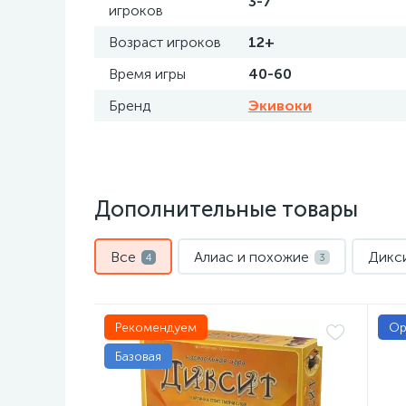
3-7
игроков
Возраст игроков
12+
Время игры
40-60
Бренд
Экивоки
Дополнительные товары
Все
Алиас и похожие
Дикс
4
3
Рекомендуем
Ор
Базовая