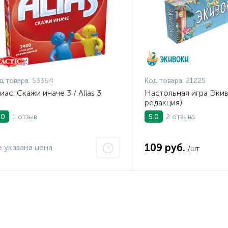
д товара:
53364
Код товара:
21225
иас: Скажи иначе 3 / Alias 3
Настольная игра Экив
редакция)
1 отзыв
2 отзыва
.0
5.0
109 руб.
 указана цена
/шт