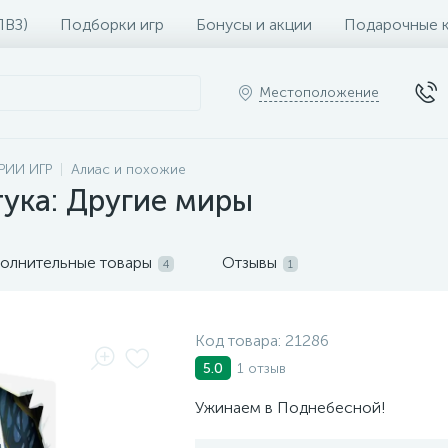
ПВЗ)
Подборки игр
Бонусы и акции
Подарочные 
Местоположение
РИИ ИГР
Алиас и похожие
ука: Другие миры
олнительные товары
Отзывы
4
1
Код товара:
21286
1 отзыв
5.0
Ужинаем в Поднебесной!