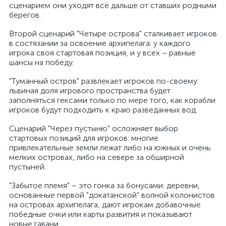
сценарием они уходят всё дальше от ставших родными
берегов.
Второй сценарий "Четыре острова" сталкивает игроков
в состязании за освоение архипелага: у каждого
игрока своя стартовая позиция, и у всех – равные
шансы на победу.
"Туманный остров" развлекает игроков по-своему:
львиная доля игрового пространства будет
заполняться гексами только по мере того, как корабли
игроков будут подходить к краю разведанных вод.
Сценарий "Через пустыню" осложняет выбор
стартовых позиций для игроков: многие
привлекательные земли лежат либо на южных и очень
мелких островах, либо на севере за обширной
пустыней.
"Забытое племя" – это гонка за бонусами: деревни,
основанные первой "докатанской" волной колонистов
на островах архипелага, дают игрокам добавочные
победные очки или карты развития и показывают
новые гавани.