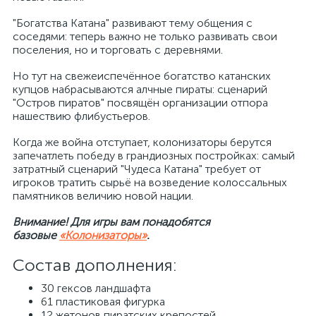
"Богатства Катана" развивают тему общения с
соседями: теперь важно не только развивать свои
поселения, но и торговать с деревнями.
Но тут на свежеиспечённое богатство катанских
купцов набрасываются алчные пираты: сценарий
"Остров пиратов" посвящён организации отпора
нашествию флибустьеров.
Когда же война отступает, колонизаторы берутся
запечатлеть победу в грандиозных постройках: самый
затратный сценарий "Чудеса Катана" требует от
игроков тратить сырьё на возведение колоссальных
памятников величию новой нации.
Внимание! Для игры вам понадобятся
базовые
«Колонизаторы»
.
Состав дополнения:
30 гексов ландшафта
61 пластиковая фигурка
12 жетонов пиратских крепостей