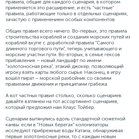
правила, общие для каждого сценария, в котором
применяется это расширение, и есть "частные"
правила, работающие только в отдельных сценариях,
зачастую с применением особых компонентов.
Общих правил всего ничего. Во-первых, это правила
строительства кораблей и создания морских путей из
кораблей вкупе с доработкой правила "Самого
длинного торгового пути", теперь учитывающего и
морские участки пути. Во-вторых, в семье гексов
прибавление – новый ландшафт по имени
"золотоносная река", этакий джокер, позволяющий
игроку взять карты любого сырья. Наконец, в игру
вошёл пират – морской разбойник со своими
правилами движения и принципами грабежа.
А вот частных правил столько, сколько сценариев:
давайте взглянем на тот ассортимент сценариев,
который предложил нам Клаус Тойбер.
Сценарии вытянулись вдоль стандартной сюжетной
канвы: если в "Новых берегах" колонизаторы
исследуют прибрежные воды Катана, обнаруживая
первые золотоносные реки, то с каждым новым