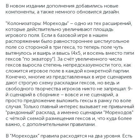
В новом издании дополнения добавились новые
компоненты, а также немного обновился дизайн.
"Колонизаторы: Мореходы" – одно из тех расширений,
которые действительно увеличивают площадь
игрового поля. Если в базовой игре в нашем
распоряжении было равностороннее шестиугольное
поле со стороной в три гекса, то теперь поле чуть
вытянулось и вширь и ввысь (4х5, и восемь вместо пяти
гексов "по экватору"). За счёт увеличенного числа
гексов выросла степень непредсказуемости того, как
сложится игровое поле в каждой конкретной партии.
Конечно, многие из представленных в игре сценариев
дают строгую схему раскладки гексов, но ведь и
свободного творчества игроков никто не запрещал: 9-
й сценарий в сборнике – вовсе и не сценарий, а
просто предложение выложить гексы в рамку по воле
случая. Только главный интерес вызывает не привычный
"рандомный" расклад, а именно сценарии "Мореходов"
с чёткой схемой размещения гексов и, что куда более
важно, с дополнительными правилами.
В "Мореходах" правила расходятся на два уровня. Есть