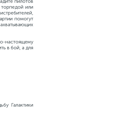
садите пилотов
 торпедой или
истребителей,
артии помогут
захватывающих
по-настоящему
ь в бой, а для
ьбу Галактики