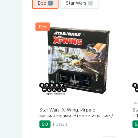
Все
Star Wars
9
9
Eng
Ко
Star Wars: X-Wing. Игра с
St
миниатюрами. Второе издание /
TI
Second Edition – Core Set (ENG)
1 отзыв
5.0
5