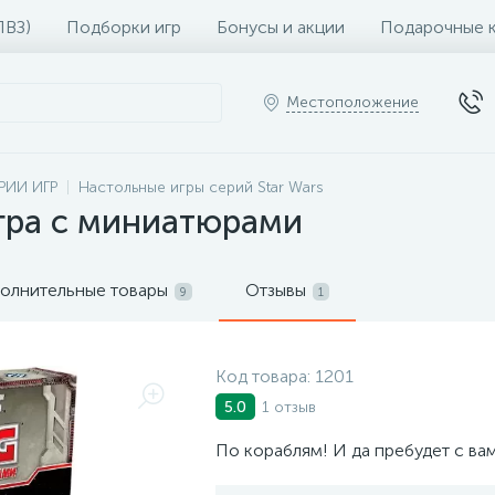
ПВЗ)
Подборки игр
Бонусы и акции
Подарочные 
Местоположение
РИИ ИГР
Настольные игры серий Star Wars
 Игра с миниатюрами
олнительные товары
Отзывы
9
1
Код товара:
1201
1 отзыв
5.0
По кораблям! И да пребудет с ва