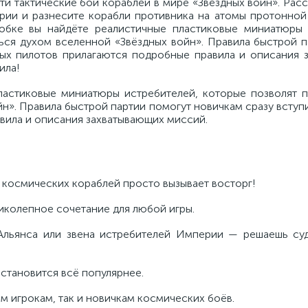
ти тактические бои кораблей в мире «Звёздных войн». Рас
рии и разнесите корабли противника на атомы протонной
обке вы найдёте реалистичные пластиковые миниатюры 
ься духом вселенной «Звёздных войн». Правила быстрой п
тных пилотов прилагаются подробные правила и описания 
ила!
ластиковые миниатюры истребителей, которые позволят 
». Правила быстрой партии помогут новичкам сразу вступит
вила и описания захватывающих миссий.
 космических кораблей просто вызывает восторг!
ликолепное сочетание для любой игры.
Альянса или звена истребителей Империи — решаешь суд
 становится всё популярнее.
ым игрокам, так и новичкам космических боёв.