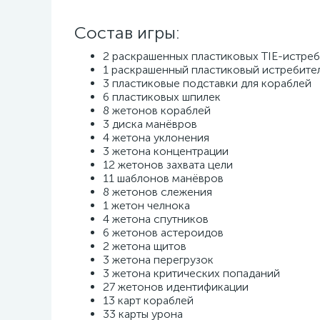
Состав игры:
2 раскрашенных пластиковых TIE-истреб
1 раскрашенный пластиковый истребите
3 пластиковые подставки для кораблей
6 пластиковых шпилек
8 жетонов кораблей
3 диска манёвров
4 жетона уклонения
3 жетона концентрации
12 жетонов захвата цели
11 шаблонов манёвров
8 жетонов слежения
1 жетон челнока
4 жетона спутников
6 жетонов астероидов
2 жетона щитов
3 жетона перегрузок
3 жетона критических попаданий
27 жетонов идентификации
13 карт кораблей
33 карты урона