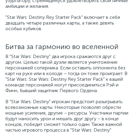
узурпатору, стремящемуся удовлетворить свои личные
амбиции и желания.
"Star Wars: Destiny Rey Starter Pack" включает в себя
двадцать четыре различных карты, а также девять
особых кубиков.
Битва за гармонию во вселенной
В "Star Wars: Destiny" два игрока сражаются друг с
другом. Целью такой дуэли является уничтожение
персонажей соперника. Если оставить оппонента без
карт на руке или в колоде – тогда он тоже проиграет. В
"Star Wars: Star Wars: Destiny Rey Starter Pack" к вашей
команде персонажей могут присоединиться Рэй и
Финн, бывший защитник Первого Ордена.
В "Star Wars: Destiny" игрокам предстоит разыгрывать
всевозможные карты. Некоторые позволят обрести
мощные усиления, другие – ресурсы. Участники партии
будут наносить урон и мешать друг другу – в конце
концов, победит сможет только один. Также важной
частью игрового процесса в "Star Wars: Destiny"