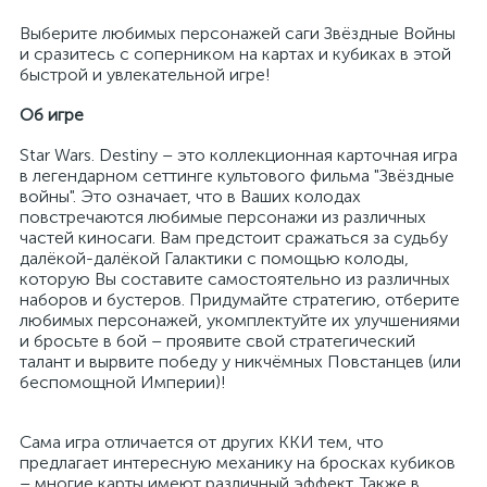
Выберите любимых персонажей саги Звёздные Войны
и сразитесь с соперником на картах и кубиках в этой
быстрой и увлекательной игре!
Об игре
Star Wars. Destiny – это коллекционная карточная игра
в легендарном сеттинге культового фильма "Звёздные
войны". Это означает, что в Ваших колодах
повстречаются любимые персонажи из различных
частей киносаги. Вам предстоит сражаться за судьбу
далёкой-далёкой Галактики с помощью колоды,
которую Вы составите самостоятельно из различных
наборов и бустеров. Придумайте стратегию, отберите
любимых персонажей, укомплектуйте их улучшениями
и бросьте в бой – проявите свой стратегический
талант и вырвите победу у никчёмных Повстанцев (или
беспомощной Империи)!
Сама игра отличается от других ККИ тем, что
предлагает интересную механику на бросках кубиков
– многие карты имеют различный эффект. Также в