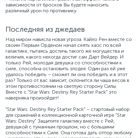
зависимости от бросков Вы будете наносить
различный урон по противнику.
Последняя из джедаев
Над миром нависла новая угроза. Кайло Рен вместе со
своим Первым Орденом начал сеять хаос по всей
галактике, пытаясь достичь такого же могущества и
величия, какого некогда достиг сам Дарт Вейдер. И
только Рей, молодая девушка со способностями к
силе, способна остановить злодея. Один раз ей уже
удалось победить – сможет ли она победить и в этот
раз? Только от вас зависит, склонится ли чаша весов в
этом противостоянии на светлую сторону Силы.
Вместе с "Star Wars: Destiny Rey Starter Pack" это
наверняка произойдет!
"Star Wars: Destiny Rey Starter Pack" – стартовый набор
для сражений в коллекционной карточной игре "Star
Wars: Destiny". Защитите галактику вместе с Рей,
девушкой с туманным прошлом, но с большими
способностями к Силе. Она готова дать отпор любому