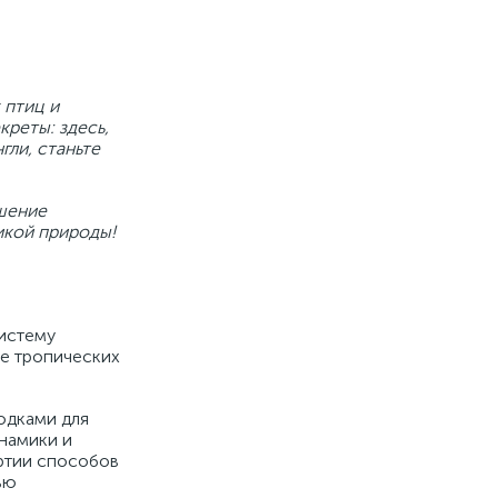
 птиц и
реты: здесь,
гли, станьте
ешение
икой природы!
систему
ие тропических
одками для
намики и
ртии способов
ью