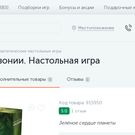
ПВЗ)
Подборки игр
Бонусы и акции
Подарочные 
Местоположение
ратегические настольные игры
онии. Настольная игра
олнительные товары
Отзывы
5
1
Код товара:
915950
1 отзыв
5.0
Зелёное сердце планеты