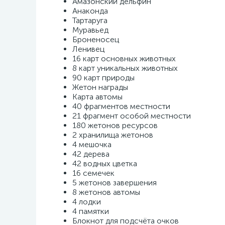
Амазонский дельфин
Анаконда
Тартаруга
Муравьед
Броненосец
Ленивец
16 карт основных животных
8 карт уникальных животных
90 карт природы
Жетон награды
Карта автомы
40 фрагментов местности
21 фрагмент особой местности
180 жетонов ресурсов
2 хранилища жетонов
4 мешочка
42 дерева
42 водных цветка
16 семечек
5 жетонов завершения
8 жетонов автомы
4 лодки
4 памятки
Блокнот для подсчёта очков