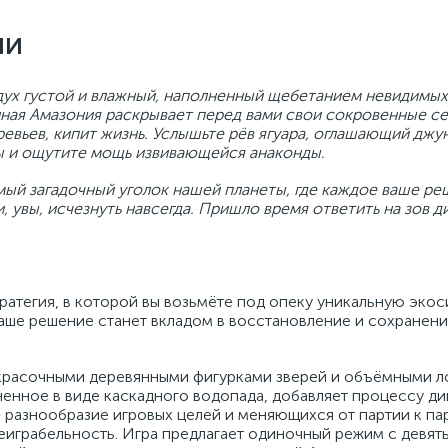
ии
здух густой и влажный, наполненный щебетанием невидимых
ая Амазония раскрывает перед вами свои сокровенные сек
евьев, кипит жизнь. Услышьте рёв ягуара, оглашающий джун
ры и ощутите мощь извивающейся анаконды.
мый загадочный уголок нашей планеты, где каждое ваше р
 увы, исчезнуть навсегда. Пришло время ответить на зов д
тратегия, в которой вы возьмёте под опеку уникальную эко
аше решение станет вкладом в восстановление и сохранен
 красочными деревянными фигурками зверей и объёмными л
енное в виде каскадного водопада, добавляет процессу ди
 разнообразие игровых целей и меняющихся от партии к па
еиграбельность. Игра предлагает одиночный режим с девят