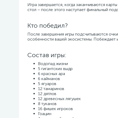
Игра завершается, когда заканчиваются карт
стол – после этого наступает финальный подс
Кто победил?
После завершения игры подсчитываются очки
особенности вашей экосистемы. Побеждает и
Состав игры:
Водопад жизни
5 гигантских выдр
6 красных ара
6 кайманов
5 ягуаров
12 тамаринов
12 дятлов
12 древесных лягушек
8 туканов
16 фишек игроков
Гоацин