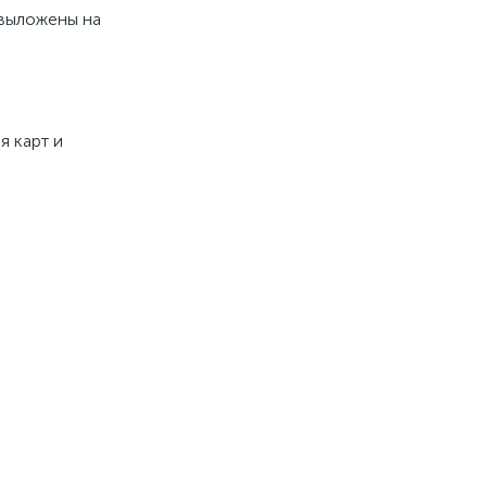
 выложены на
я карт и