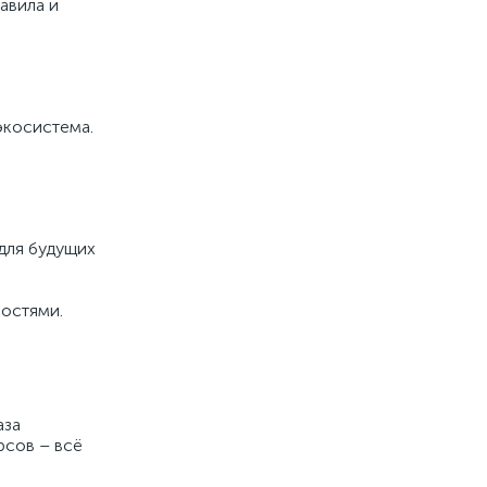
авила и
экосистема.
 для будущих
ностями.
аза
рсов – всё