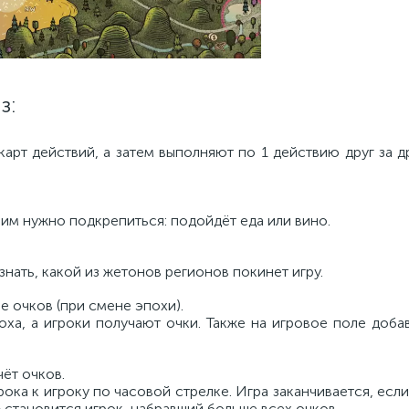
з:
карт действий, а затем выполняют по 1 действию друг за д
им нужно подкрепиться: подойдёт еда или вино.
нать, какой из жетонов регионов покинет игру.
 очков (при смене эпохи).
оха, а игроки получают очки. Также на игровое поле доб
ёт очков.
ока к игроку по часовой стрелке. Игра заканчивается, если
 становится игрок, набравший больше всех очков.