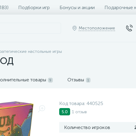
ПВЗ)
Подборки игр
Бонусы и акции
Подарочные 
Местоположение
ратегические настольные игры
ЕОД
олнительные товары
Отзывы
9
1
Код товара:
440525
1 отзыв
5.0
Количество игроков