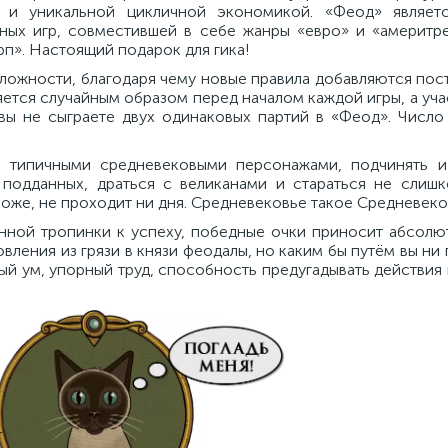
в и уникальной цикличной экономикой. «Феод» являет
дных игр, совместившей в себе жанры «евро» и «америтр
п». Настоящий подарок для гика!
ложности, благодаря чему новые правила добавляются пос
яется случайным образом перед началом каждой игры, а уч
вы не сыграете двух одинаковых партий в «Феод». Число 
ь типичными средневековыми персонажами, подчинять и
 подданных, драться с великанами и стараться не слишк
хоже, не проходит ни дня. Средневековье такое Средневеко
нной тропинки к успеху, победные очки приносит абсолют
ления из грязи в князи феодалы, но каким бы путём вы ни
й ум, упорный труд, способность предугадывать действия