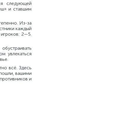
ся следующей
еш» и ставшим
тепенно. Из-за
астники каждый
игроков: 2—5.
 обустраивать
ом увлекаться
вье.
но всё. Здесь
 пошли, вашими
 противников и