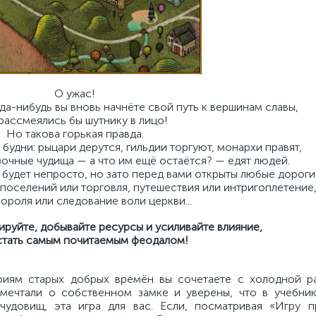
О ужас!
гда-нибудь вы вновь начнёте свой путь к вершинам славы,
рассмеялись бы шутнику в лицо!
Но такова горькая правда.
будни: рыцари дерутся, гильдии торгуют, монархи правят,
зочные чудища — а что им ещё остаётся? — едят людей.
будет непросто, но зато перед вами открыты любые дороги
 поселений или торговля, путешествия или интригоплетение
короля или следование воли церкви...
ируйте, добывайте ресурсы и усиливайте влияние,
стать самым почитаемым феодалом!
риям старых добрых времён вы сочетаете с холодной р
да мечтали о собственном замке и уверены, что в учебни
удовищ, эта игра для вас. Если, посматривая «Игру п