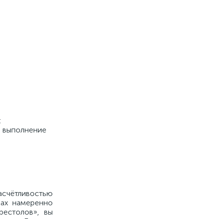
:
, выполнение
асчётливостью
ках намеренно
рестолов», вы