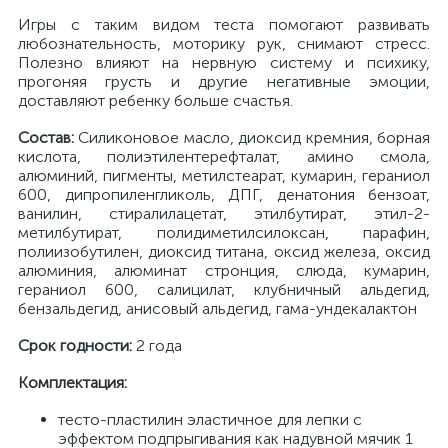
Игры с таким видом теста помогают развивать
любознательность, моторику рук, снимают стресс.
Полезно влияют на нервную систему и психику,
прогоняя грусть и другие негативные эмоции,
доставляют ребенку больше счастья.
Состав:
Силиконовое масло, диоксид кремния, борная
кислота, полиэтилентерефталат, амино смола,
алюминий, пигменты, метилстеарат, кумарин, гераниол
600, дипропиленгликоль, ДПГ, денатония бензоат,
ванилин, стиралилацетат, этилбутират, этил-2-
метилбутират, полидиметилсилоксан, парафин,
полиизобутилен, диоксид титана, оксид железа, оксид
алюминия, алюминат стронция, слюда, кумарин,
гераниол 600, салицилат, клубничный альдегид,
бензальдегид, анисовый альдегид, гама-ундекалактон
Срок годности:
2 года
Комплектация:
тесто-пластилин эластичное для лепки с
эффектом подпрыгивания как надувной мячик 1