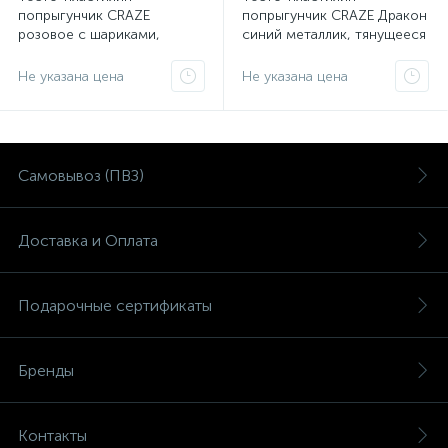
попрыгунчик CRAZE
попрыгунчик CRAZE Дракон
розовое с шариками,
синий металлик, тянущееся
тянущееся 35 г
35 г
Не указана цена
Не указана цена
Самовывоз (ПВЗ)
Доставка и Оплата
Подарочные сертификаты
Бренды
Контакты