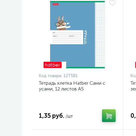
Код товара:
12Т5В1
Ко
Тетрадь клетка Hatber Сами с
Те
усами, 12 листов А5
зе
1,35 руб.
0
/шт