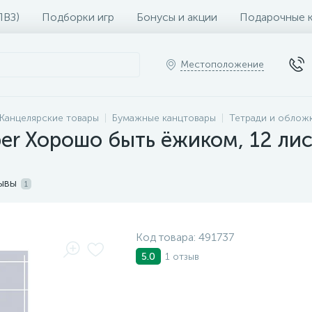
ПВЗ)
Подборки игр
Бонусы и акции
Подарочные 
Местоположение
Канцелярские товары
Бумажные канцтовары
Тетради и облож
ber Хорошо быть ёжиком, 12 лис
ывы
1
Код товара:
491737
1 отзыв
5.0