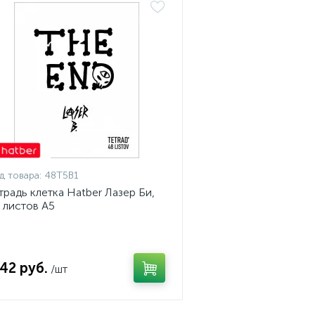
д товара:
48Т5В1
традь клетка Hatber Лазер Би,
 листов А5
,42 руб.
/шт