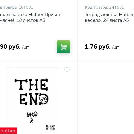
д товара:
18Т5В1
Код товара:
24Т5В1
традь клетка Hatber Привет,
Тетрадь клетка Hatbe
мляне!, 18 листов А5
весело, 24 листа А5
,90 руб.
1,76 руб.
/шт
/шт