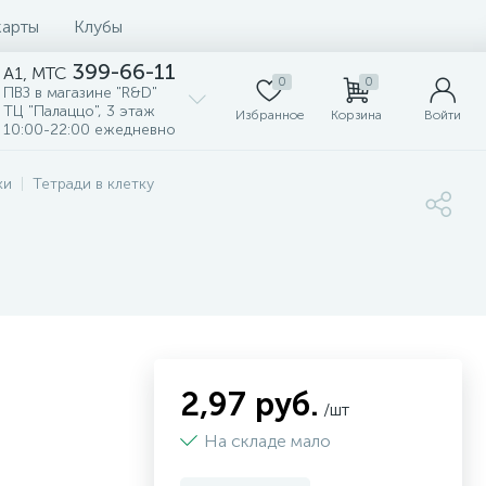
карты
Клубы
399-66-11
A1, MTC
0
0
ПВЗ в магазине "R&D"
ТЦ "Палаццо", 3 этаж
Избранное
Корзина
Войти
10:00-22:00 ежедневно
ки
Тетради в клетку
2,97 руб.
/шт
На складе мало