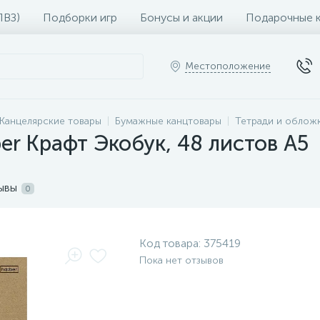
ПВЗ)
Подборки игр
Бонусы и акции
Подарочные 
Местоположение
Канцелярские товары
Бумажные канцтовары
Тетради и облож
er Крафт Экобук, 48 листов А5
ывы
0
Код товара:
375419
Пока нет отзывов