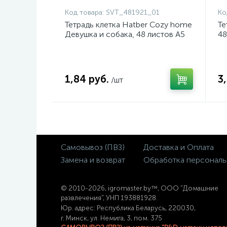
Код товара:
SVT_481921_01
Ко
Тетрадь клетка Hatber Cozy home
Те
Девушка и собака, 48 листов А5
48
1,84 руб.
3
/шт
Самовывоз (ПВЗ)
Доставка и Оплата
Замена и возврат
Обработка персональ
© 2
010-2026, igromaster.
by™, ООО "Домашние
развлечения", УНП 193881928.
Юр. адрес: Республика Беларусь, 220030,
г. Минск, ул. Немига, 3, пом. 375