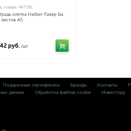
д товара:
48Т5В1
традь клетка Hatber Лазер Би,
 листов А5
,42 руб.
/шт
Подарочные сертификаты
Бренды
Контакты
Р
ных данных
Обработка файлов cookie
Инвестору