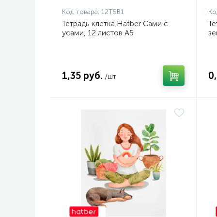
Код товара:
12Т5В1
Ко
Тетрадь клетка Hatber Сами с
Те
усами, 12 листов А5
зе
1,35 руб.
0
/шт