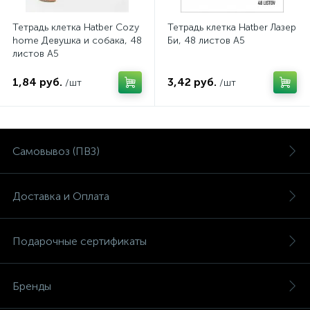
Тетрадь клетка Hatber Cozy
Тетрадь клетка Hatber Лазер
home Девушка и собака, 48
Би, 48 листов А5
листов А5
1,84 руб.
3,42 руб.
/шт
/шт
Самовывоз (ПВЗ)
Доставка и Оплата
Подарочные сертификаты
Бренды