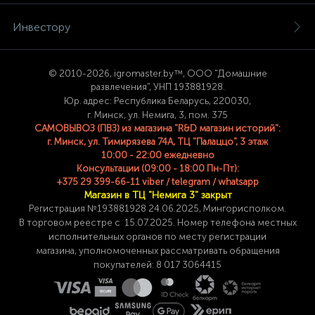
Инвестору
© 2
010-2026, igromaster.
by™, ООО "Домашние
развлечения", УНП 193881928.
Юр. адрес: Республика Беларусь, 220030,
г. Минск, ул. Немига, 3, пом. 375
САМОВЫВОЗ (ПВЗ) из магазина "R&D магазин историй":
г. Минск, ул. Тимирязева 74A, ТЦ "Палаццо", 3 этаж
10:00 - 22:00 ежедневно
Консультации (09:00 - 18:00 Пн-Пт):
+375 29 399-66-11 viber / telegram / whatsapp
Магазин в ТЦ "Немига 3" закрыт
Регистрация №193881928 24
.06.2025, Мингорисполком.
В торговом реестре с 15.07.2025. Номер телефона
местных
исполнительных органов по месту
регистрации
магазина,
уполномоченных рассматривать обращения
покупателей: 8 017 3064415