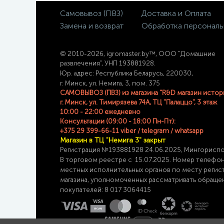
Самовывоз (ПВЗ)
Доставка и Оплата
Замена и возврат
Обработка персональ
© 2
010-2026, igromaster.
by™, ООО "Домашние
развлечения", УНП 193881928.
Юр. адрес: Республика Беларусь, 220030,
г. Минск, ул. Немига, 3, пом. 375
САМОВЫВОЗ (ПВЗ) из магазина "R&D магазин истор
г. Минск, ул. Тимирязева 74A, ТЦ "Палаццо", 3 этаж
10:00 - 22:00 ежедневно
Консультации (09:00 - 18:00 Пн-Пт):
+375 29 399-66-11 viber / telegram / whatsapp
Магазин в ТЦ "Немига 3" закрыт
Регистрация №193881928 24
.06.2025, Мингорисп
В торговом реестре с 15.07.2025. Номер телефо
местных исполнительных органов по месту
регис
магазина,
уполномоченных рассматривать обраще
покупателей: 8 017 3064415