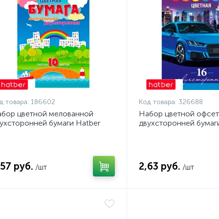
д товара:
186602
Код товара:
326688
бор цветной мелованной
Набор цветной офсе
ухсторонней бумаги Hatber
двухсторонней бумаг
етной город, 10 листов А4
ECO Авто, 16 листов 
,57 руб.
2,63 руб.
/шт
/шт