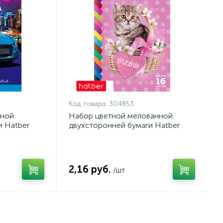
Код товара:
304853
тной
Набор цветной мелованной
и Hatber
двухсторонней бумаги Hatber
А4
ECO Котик, 16 листов А4
2,16 руб.
/шт