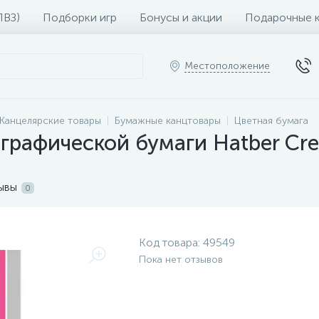
ПВЗ)
Подборки игр
Бонусы и акции
Подарочные 
Местоположение
Канцелярские товары
Бумажные канцтовары
Цветная бумага
рафической бумаги Hatber Crea
ывы
0
Код товара:
49549
Пока нет отзывов