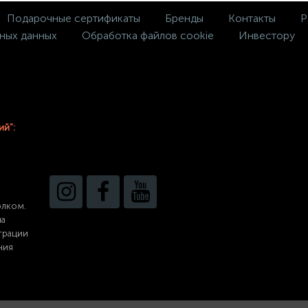
Подарочные сертификаты
Бренды
Контакты
Р
ных данных
Обработка файлов cookie
Инвестору
ий":
олком.
на
трации
ния