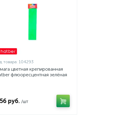
д товара:
104293
мага цветная крепированная
tber флюоресцентная зелёная
 x 250 см
,56 руб.
/шт