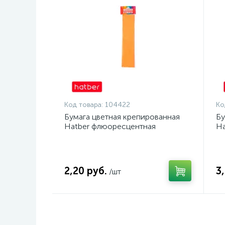
Код товара:
104422
Ко
Бумага цветная крепированная
Бу
Hatber флюоресцентная
Ha
оранжевая 50 x 250 см
50
2,20 руб.
3
/шт