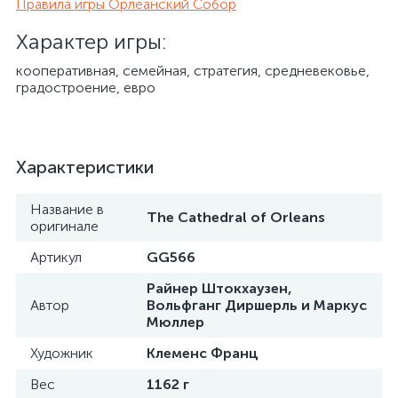
Правила игры Орлеанский Собор
Характер игры:
кооперативная, семейная, стратегия, средневековье,
градостроение, евро
Характеристики
Название в
The Cathedral of Orleans
оригинале
Артикул
GG566
Райнер Штокхаузен,
Автор
Вольфганг Диршерль и Маркус
Мюллер
Художник
Клеменс Франц
Вес
1162 г