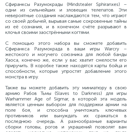
Сфиранксы Разумокрады (Mindstealer Sphiranxes) –
одни из сильнейших и зловещих телепатов. Эти
невероятные создания наслаждаются тем, что играют
со своей добычей, вырывая самые сокровенные тайны
из её сознания, и в конечном счёте разрывают в
клочья своими заострёнными когтями.
С помощью этого набора вы сможете добавить
Сфиранкса Разумокрада в ваши игры Warcry –
жестокого и могучего союзника для любой банды
Хаоса, конечно же, если у вас хватит смелости его
приручить. В коробке также находятся карты бойца и
способности, которые упростят добавление этого
монстра в игру.
Также вы можете добавить эту миниатюру в свою
армию Рабов Тьмы (Slaves to Darkness) для игры
Warhammer Age of Sigmar, в которой эта модель
является ценным выбором для поддержки армии на
поле боя, и способна уничтожать ключевых
противников или вынуждать их сражаться в
последнюю очередь. А разнообразные варианты
сборки головы, рогов и украшений позволят вам