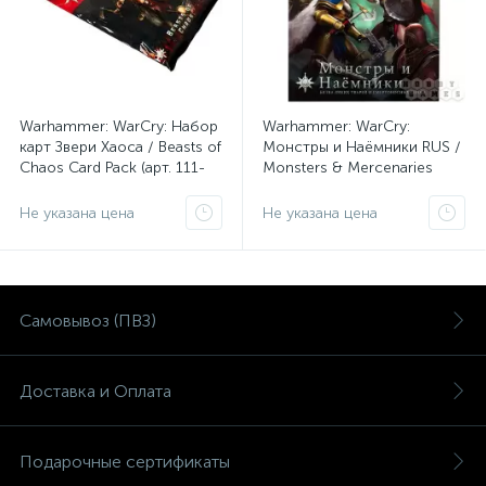
Warhammer: WarCry: Набор
Warhammer: WarCry:
карт Звери Хаоса / Beasts of
Монстры и Наёмники RUS /
Chaos Card Pack (арт. 111-
Monsters & Mercenaries
50)
(арт. 111-17)
Не указана цена
Не указана цена
Самовывоз (ПВЗ)
Доставка и Оплата
Подарочные сертификаты