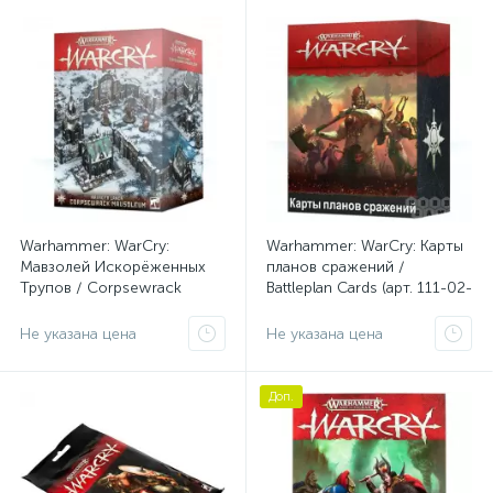
Warhammer: WarCry:
Warhammer: WarCry: Карты
Мавзолей Искорёженных
планов сражений /
Трупов / Corpsewrack
Battleplan Cards (арт. 111-02-
Mausoleum (арт. 111-04)
21)
Не указана цена
Не указана цена
Доп.