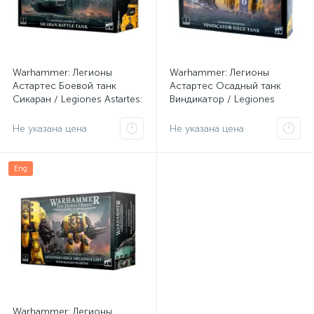
Warhammer: Легионы
Warhammer: Легионы
Астартес Боевой танк
Астартес Осадный танк
Сикаран / Legiones Astartes:
Виндикатор / Legiones
Sicaran Battle Tank (арт. 31-
Astartes: Vindicator Siege
27)
Tank (арт. 31-61)
Не указана цена
Не указана цена
Eng
Warhammer: Легионы