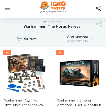
Warhammer
Warhammer: The Horus Heresy
Сортировка
Фильтр
По умолчанию
Eng
Eng
Warhammer: Адептус
Warhammer: Легионы
Титаникус: Ересь Хоруса.
Астартес Тяжелый осадный