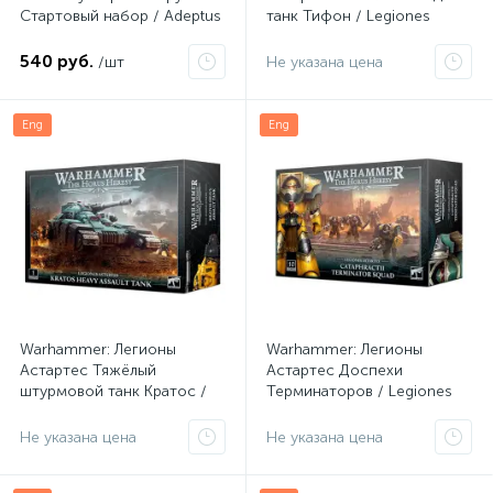
Стартовый набор / Adeptus
танк Тифон / Legiones
Titanicus: The Horus Heresy
Astartes: Typhon Heavy
Starter Set (арт. 400-14)
Siege Tank (арт. 31-15)
540 руб.
/шт
Не указана цена
Eng
Eng
Warhammer: Легионы
Warhammer: Легионы
Астартес Тяжёлый
Астартес Доспехи
штурмовой танк Кратос /
Терминаторов / Legiones
Legiones Astartes: Kratos
Astartes: Cataphractii
Heavy Assault Tank (арт. 31-
Terminator Squad (арт. 31-
Не указана цена
Не указана цена
20)
26)