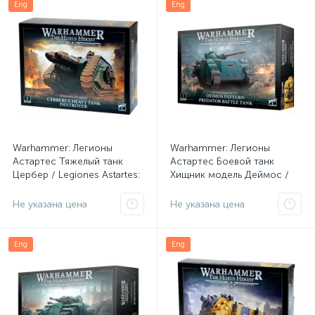
Eng
Eng
Warhammer: Легионы
Warhammer: Легионы
Астартес Тяжелый танк
Астартес Боевой танк
Цербер / Legiones Astartes:
Хищник модель Деймос /
Cerberus Heavy Tank (арт.
Legiones Astartes: Deimos
31-62)
Pattern Predator Battle Tank
Не указана цена
Не указана цена
(арт. 31-14)
Eng
Eng