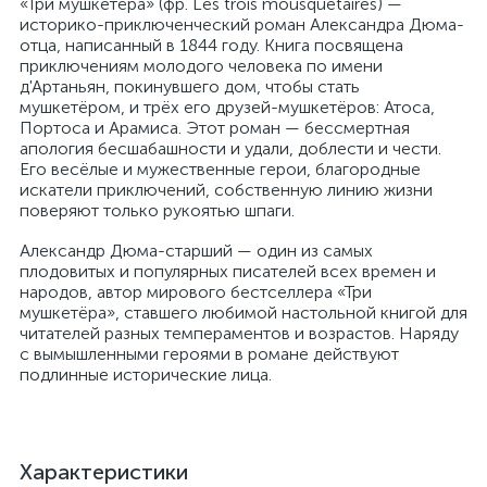
«Три мушкетёра» (фр. Les trois mousquetaires) —
историко-приключенческий роман Александра Дюма-
отца, написанный в 1844 году. Книга посвящена
приключениям молодого человека по имени
д'Артаньян, покинувшего дом, чтобы стать
мушкетёром, и трёх его друзей-мушкетёров: Атоса,
Портоса и Арамиса. Этот роман — бессмертная
апология бесшабашности и удали, доблести и чести.
Его весёлые и мужественные герои, благородные
искатели приключений, собственную линию жизни
поверяют только рукоятью шпаги.
Александр Дюма-старший — один из самых
плодовитых и популярных писателей всех времен и
народов, автор мирового бестселлера «Три
мушкетёра», ставшего любимой настольной книгой для
читателей разных темпераментов и возрастов. Наряду
с вымышленными героями в романе действуют
подлинные исторические лица.
Характеристики