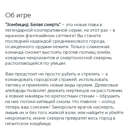
Об игре
"Зомбицид: Белая смерть"
– это новая глава в
легендарной кооперативной серии, на этот раз – в
мрачном фэнтезийном сеттинге! Вы станете
последней надеждой средневекового города,
осаждённого ордами нежити. Только слаженная
команда сможет выстоять против полчищ зомби,
коварных некромантов и смертоносной скверны,
расползающейся по улицам.
Вам предстоит не просто рубить и стрелять – а
командовать городской стражей, использовать
тактику и применять новые виды оружия. Древковые
алебарды позволят держать мертвецов на расстоянии,
а ловкие манёвры по крепостным стенам – обрушить
на них потоки кипящей смолы. Но главное – холод
теперь ваш союзник! Заморозьте врагов насмерть,
лишив их и без того жалкой воли, или найдите и убейте
некроманта, иначе скверна превратит весь город в
гигантское кладбище.