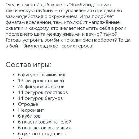
"Белая смерть" добавляет в "Зомбицид" новую
тактическую глубину – от управления отрядами до
взаимодействия с окружением. Игра подойдёт
фанатам вселенной, тем, кто любит напряжённые
схватки и каждому, кто желает испытать себя в роли
последнего щита между живыми и вечной тьмой.
Готовы устроить зомби-апокалипсис наоборот? Тогда
в бой – Зимнеград ждёт своих героев!
Состав игры:
6 фигурок выживших
12 фигурок стражей
35 фигурок ходоков
14 фигурок толстяков
14 фигурок бегунов
Отродье
Некромант
6 кубиков
6 пластиковых панелей
6 планшетов выживших
6 цветных подставок