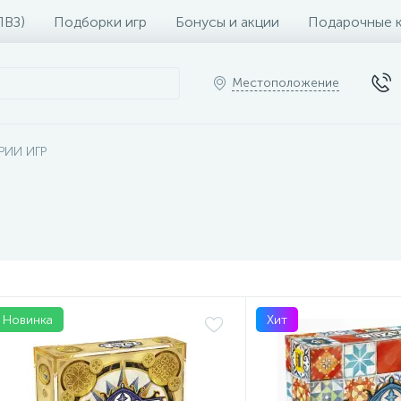
ПВЗ)
Подборки игр
Бонусы и акции
Подарочные 
Местоположение
РИИ ИГР
Новинка
Хит