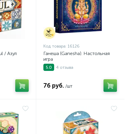
Код товара:
16126
l / Азул
Ганеша (Ganesha). Настольная
игра
4 отзыва
5.0
76 руб.
/шт