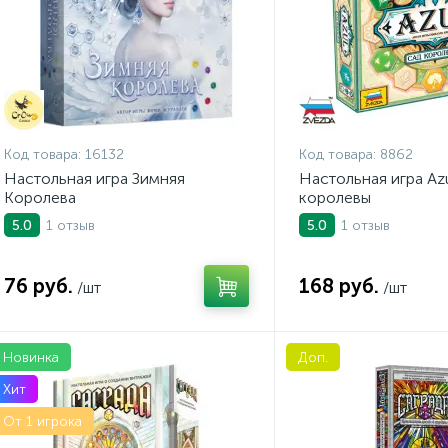
Код товара:
16132
Код товара:
8862
Настольная игра Зимняя
Настольная игра Azu
Королева
королевы
1 отзыв
1 отзыв
5.0
5.0
76 руб.
168 руб.
/шт
/шт
Новинка
Доп.
Хит
От 1 игрока