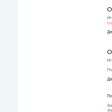
О
Иг
ко
Дл
О
Иг
По
Дл
По
Ка
Ун