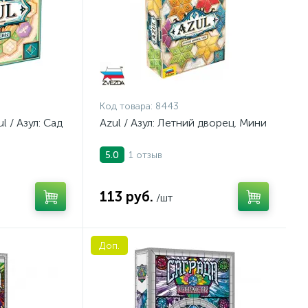
Код товара:
8443
l / Азул: Сад
Azul / Азул: Летний дворец. Мини
1 отзыв
5.0
113 руб.
/шт
Доп.