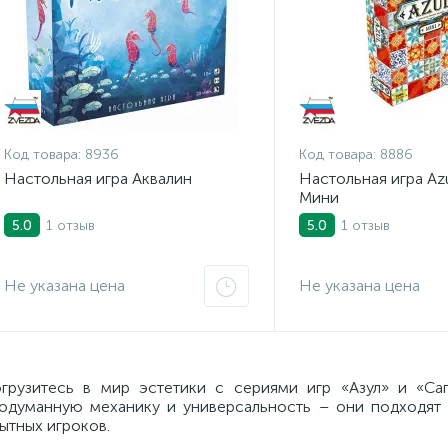
Код товара:
8936
Код товара:
8886
Настольная игра Аквалин
Настольная игра Azu
Мини
1 отзыв
1 отзыв
5.0
5.0
Не указана цена
Не указана цена
грузитесь в мир эстетики с сериями игр «Азул» и «Саг
одуманную механику и универсальность – они подходят к
ытных игроков.