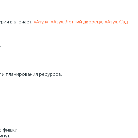
ерия включает:
«Азул»
,
«Азул: Летний дворец»
,
«Азул: Сад
.
 и планирования ресурсов.
.
е фишки.
инут.