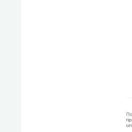
По
пр
оп