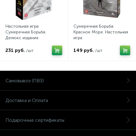
Настольная игра
Сумеречная Борьба:
Сумеречная Борьба.
Красное Море. Настольная
Делюкс издание
игра
231 руб.
149 руб.
/шт
/шт
Самовывоз (ПВЗ)
Доставка и Оплата
Подарочные сертификаты