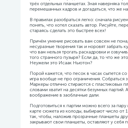
трёх отдельных планшетах. Зная наверняка то
перемешанных кадров и догадаться, что же н
В правилах разобраться легко: сначала рисуе
понять, что хотел сказать автор. Рисуйте, пе
стараясь сделать это быстрее всех!
Причём умение рисовать вам совсем не понад
несуразные творения так и норовят забрать к
что вам нельзя трогать раскадровки и озвучив
того странного пузыря? Если да, то что же э
Неужели это Исаак Ньютон?
Порой кажется, что песок в часах сыпется со
игра вообще не про ограничения. Собраться 
Маркеры отлично стираются с пластиковых пл
словами хватит на десятки безумных партий.
воображение в заоблачные дали.
Подготовиться к партии можно всего за пару
карте сюжета из колоды, выбирают число от 1
так, чтобы, наложив прозрачные планшеты дру
закрывают свои планшеты, оставляют у себя п