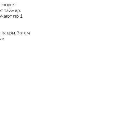
ь сюжет
ет таймер.
учают по 1
 кадры. Затем
ые