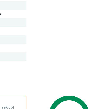
А.
 выбор!