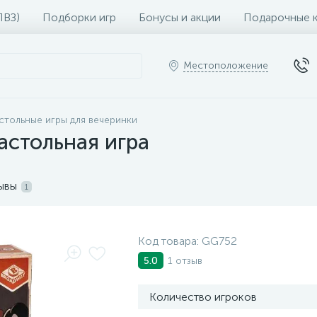
ПВЗ)
Подборки игр
Бонусы и акции
Подарочные 
Местоположение
стольные игры для вечеринки
астольная игра
ывы
1
Код товара:
GG752
1 отзыв
5.0
Количество игроков