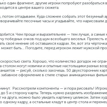
лько один фрагмент, другие игроки попробуют разобраться в
аходится в центре вашего сюжета.
м, потом отгадываем. Куда сложнее собрать этот безумный а
реворачивайте песочные часы и угадывайте, что нарисовали д
обится. Чем проще и выразительнее — тем лучше, а самые 
учу победных очков под шум всеобщего веселья. Прелесть е
ать своё мнение об оставшихся кадрах. Хм, вот эта чёрточка
то может быть… Погодите, перед игроком лежит мужской про
 скоростью света. Хорошо, что количество догадок не огра
за столом могут новички и опытные настольщики разных воз
аншетов — рисуй, сколько захочешь. 50 двухсторонних кар
 А забавное оформление в стиле старых анимационных филь
 минут. Рассмотрели компоненты — и пора рисовать! Игрок
 до 5 и сторону карты. Теперь нужно разделить изображение
г на друга, можно было увидеть картинку целиком. Затем х
о одному кадру, а остальные кладут в центр стола и переме