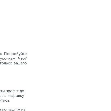
к. Попробуйте
кусочкам! Что?
только вашего
сти проект до
ю расшифровку
йтись.
 по частям на