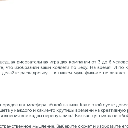
едшая рисовательная игра для компании от 3 до 6 челове
е, что изобразили ваши коллеги по цеху. На время! И по 
 делайте раскадровку – в нашем мультфильме не хватает 
порядок и атмосфера лёгкой паники. Как в этой суете дове
аншета у каждого и какие-то крупицы времени на креативну
волнения все кадры перепутались! Без вас тут никак не обо
остранственное мышление. Выберите сюжет и изобразите его