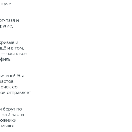
 куче
рт-пазл и
ругие,
кривые и
щё и в том,
 — часть вон
филь.
ничено! Эта
растов.
точек со
мов отправляет
и берут по
 на 3 части
удожники
шивают.