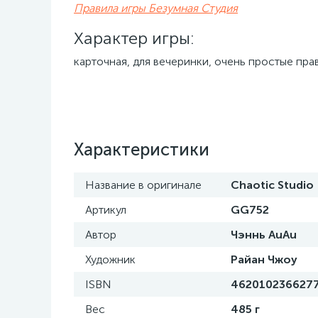
Правила игры Безумная Студия
Характер игры:
карточная, для вечеринки, очень простые прав
Характеристики
Название в оригинале
Chaotic Studio
Артикул
GG752
Автор
Чэннь AuAu
Художник
Райан Чжоу
ISBN
462010236627
Вес
485 г