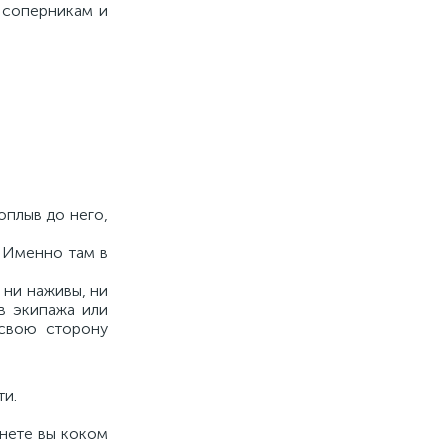
 соперникам и
оплыв до него,
. Именно там в
 ни наживы, ни
в экипажа или
 свою сторону
ти.
анете вы коком