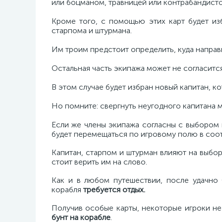
или боцманом, травницей или контрабандисто
Кроме того, с помощью этих карт будет из
старпома и штурмана.
Им троим предстоит определить, куда направ
Остальная часть экипажа может не согласитс
В этом случае будет избран новый капитан, к
Но помните: свергнуть неугодного капитана
Если же члены экипажа согласны с выбором к
будет перемещаться по игровому полю в соот
Капитан, старпом и штурман влияют на выбо
стоит верить им на слово.
Как и в любом путешествии, после удачно 
корабля
требуется отдых.
Получив особые карты, некоторые игроки не
бунт на корабле
.