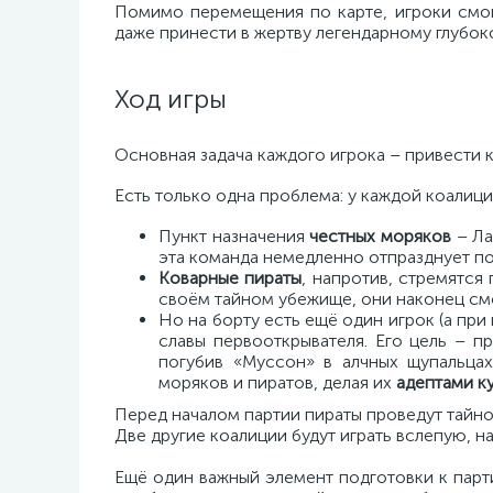
Помимо перемещения по карте, игроки смог
даже принести в жертву легендарному глубок
Ход игры
Основная задача каждого игрока – привести к
Есть только одна проблема: у каждой коалици
Пункт назначения
честных моряков
– Ла
эта команда немедленно отпразднует по
Коварные пираты
, напротив, стремятся
своём тайном убежище, они наконец см
Но на борту есть ещё один игрок (а при
славы первооткрывателя. Его цель – п
погубив «Муссон» в алчных щупальца
моряков и пиратов, делая их
адептами к
Перед началом партии пираты проведут тайно
Две другие коалиции будут играть вслепую, 
Ещё один важный элемент подготовки к парт