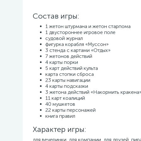
Состав игры:
1 жетон штурмана и жетон старпома
1 двустороннее игровое поле
судовой журнал
фигурка корабля «Муссон»
3 стенда с картами «Отдых»
7 жетонов действий
4 карты порки
5 карт действий культа
карта стопки сброса
23 карты навигации
4 карты подсказки
3 жетона действий «Накормить кракена
11 карт коалиций
40 мушкетов
22 карты персонажей
книга правил
Характер игры:
для вечеринки, для компании, для друзей, пир