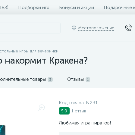
ПВЗ)
Подборки игр
Бонусы и акции
Подарочные 
Местоположение
стольные игры для вечеринки
о накормит Кракена?
олнительные товары
Отзывы
3
1
Код товара:
N231
1 отзыв
5.0
Любимая игра пиратов!