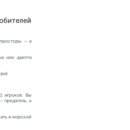
юбителей
 просторы – в
ка или адепта
зей.
1 игроков. Вы
– предатель, а
вать в морской