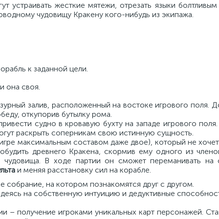
ут устраивать жесткие мятежи, отрезать языки болтливым
оводному чудовищу Кракену кого-нибудь из экипажа.
орабль к заданной цели.
и она своя.
зурный залив, расположенный на востоке игрового поля. Д
беду, откупорив бутылку рома.
 привести судно в кровавую бухту на западе игрового поля
огут раскрыть соперникам свою истинную сущность.
 игре максимальным составом даже двое), который не хочет
робудить древнего Кракена, скормив ему одного из члено
х чудовища. В ходе партии он сможет переманивать на
ульта
и меняя расстановку сил на корабле.
е собрание, на котором познакомятся друг с другом.
надеясь на собственную интуицию и дедуктивные способнос
ии – получение игроками уникальных карт персонажей. Ст