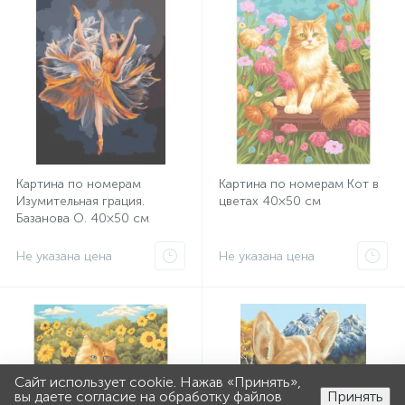
Картина по номерам
Картина по номерам Кот в
Изумительная грация.
цветах 40×50 см
Базанова О. 40×50 см
Не указана цена
Не указана цена
Сайт использует cookie. Нажав «Принять»,
0
0
вы даете согласие на обработку файлов
Принять