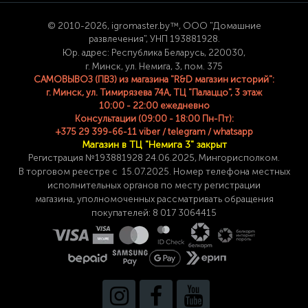
© 2
010-2026, igromaster.
by™, ООО "Домашние
развлечения", УНП 193881928.
Юр. адрес: Республика Беларусь, 220030,
г. Минск, ул. Немига, 3, пом. 375
САМОВЫВОЗ (ПВЗ) из магазина "R&D магазин историй":
г. Минск, ул. Тимирязева 74A, ТЦ "Палаццо", 3 этаж
10:00 - 22:00 ежедневно
Консультации (09:00 - 18:00 Пн-Пт):
+375 29 399-66-11 viber / telegram / whatsapp
Магазин в ТЦ "Немига 3" закрыт
Регистрация №193881928 24
.06.2025, Мингорисполком.
В торговом реестре с 15.07.2025. Номер телефона
местных
исполнительных органов по месту
регистрации
магазина,
уполномоченных рассматривать обращения
покупателей: 8 017 3064415