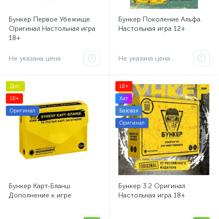
Бункер Первое Убежище.
Бункер Поколение Альфа.
Оригинал Настольная игра
Настольная игра 12+
18+
Не указана цена
Не указана цена
Доп.
18+
18+
Хит
Оригинал
Базовая
Оригинал
Бункер Карт-Бланш
Бункер 3.2 Оригинал
Дополнение к игре
Настольная игра 18+