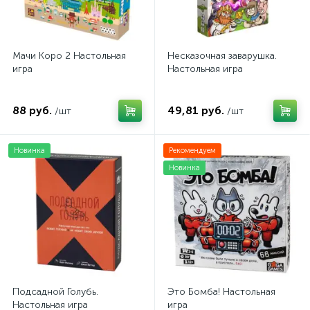
Мачи Коро 2 Настольная
Несказочная заварушка.
игра
Настольная игра
88 руб.
49,81 руб.
/шт
/шт
Новинка
Рекомендуем
Новинка
Подсадной Голубь.
Это Бомба! Настольная
Настольная игра
игра