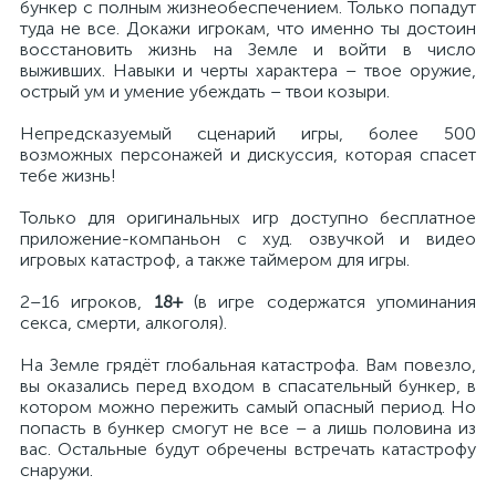
бункер с полным жизнеобеспечением. Только попадут
туда не все. Докажи игрокам, что именно ты достоин
восстановить жизнь на Земле и войти в число
выживших. Навыки и черты характера – твое оружие,
острый ум и умение убеждать – твои козыри.
Непредсказуемый сценарий игры, более 500
возможных персонажей и дискуссия, которая спасет
тебе жизнь!
Только для оригинальных игр доступно бесплатное
приложение-компаньон с худ. озвучкой и видео
игровых катастроф, а также таймером для игры.
2–16 игроков,
18+
(в игре содержатся упоминания
секса, смерти, алкоголя).
На Земле грядёт глобальная катастрофа. Вам повезло,
вы оказались перед входом в спасательный бункер, в
котором можно пережить самый опасный период. Но
попасть в бункер смогут не все – а лишь половина из
вас. Остальные будут обречены встречать катастрофу
снаружи.