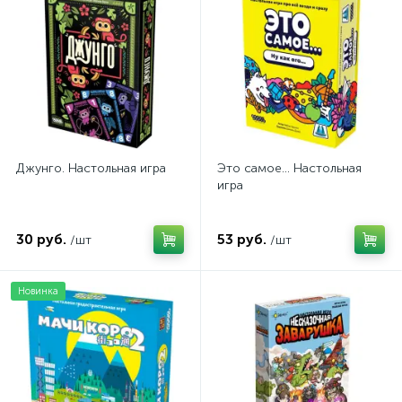
Джунго. Настольная игра
Это самое... Настольная
игра
30 руб.
53 руб.
/шт
/шт
Новинка