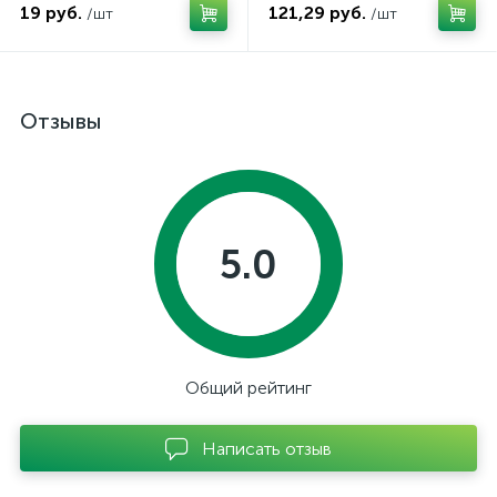
19 руб.
121,29 руб.
/шт
/шт
Отзывы
5.0
Общий рейтинг
Написать отзыв