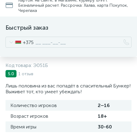
Картой: на сайте, в магазине, курьеру. ЕРИП.
Безналичный расчет. Рассрочка: Халва, карта Покупок,
Черепаха
Быстрый заказ
+375
Код товара:
Э051Б
1 отзыв
5.0
Лишь половина из вас попадёт в спасительный Бункер!
Выживет тот, кто умеет убеждать!
Количество игроков
2–16
Возраст игроков
18+
Время игры
30-60