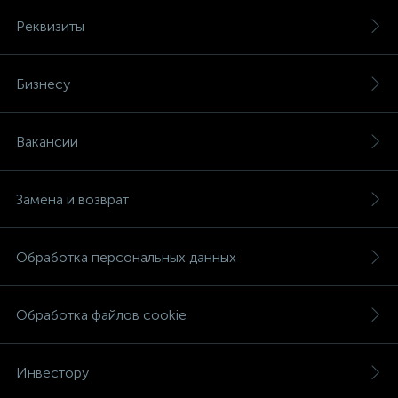
Реквизиты
Бизнесу
Вакансии
Замена и возврат
Обработка персональных данных
Обработка файлов cookie
Инвестору