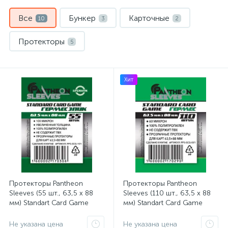
Все
Бункер
Карточные
10
3
2
Протекторы
5
Хит
Протекторы Pantheon
Протекторы Pantheon
Sleeves (55 шт., 63,5 x 88
Sleeves (110 шт., 63,5 x 88
мм) Standart Card Game
мм) Standart Card Game
Гермес Эпик
Гермес
Не указана цена
Не указана цена