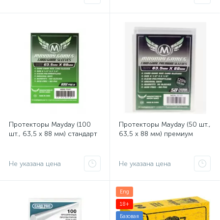
Протекторы Mayday (100
Протекторы Mayday (50 шт.,
шт., 63,5 x 88 мм) стандарт
63,5 x 88 мм) премиум
Не указана цена
Не указана цена
Eng
18+
Базовая