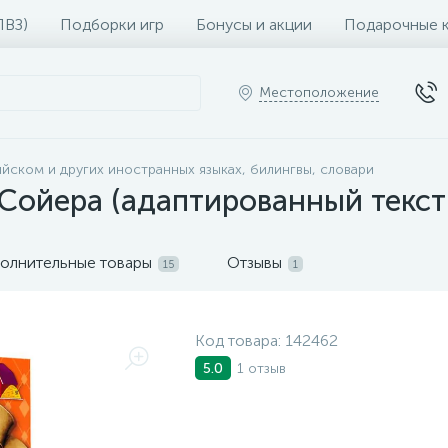
ПВЗ)
Подборки игр
Бонусы и акции
Подарочные 
Местоположение
ийском и других иностранных языках, билингвы, словари
ойера (адаптированный текст 
олнительные товары
Отзывы
15
1
Код товара:
142462
1 отзыв
5.0