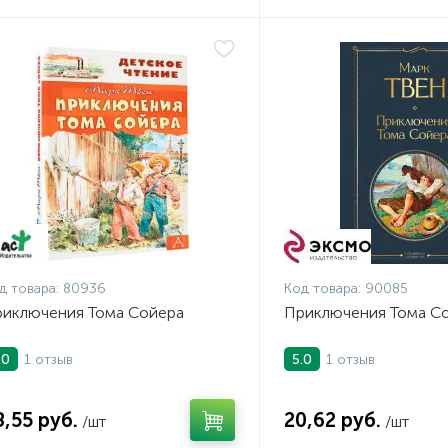
д товара:
80936
Код товара:
90085
иключения Тома Сойера
Приключения Тома С
1 отзыв
1 отзыв
.0
5.0
8,55 руб.
20,62 руб.
/шт
/шт