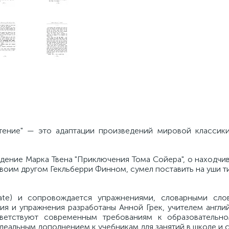
тение" — это адаптации произведений мировой классики
дение Марка Твена "Приключения Тома Сойера", о находчи
своим другом Гекльберри Финном, сумел поставить на уши т
iate) и сопровождается упражнениями, словарными сло
ия и упражнения разработаны Анной Грек, учителем англи
етствуют современным требованиям к образовательном
идеальным дополнением к учебникам для занятий в школе и 