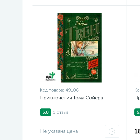
Код товара:
49106
Ко
Приключения Тома Сойера
Пр
1 отзыв
5.0
5
1
Не указана цена