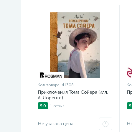
Код товара:
41308
Ко
Приключения Тома Сойера (илл.
Пр
А. Лоренте)
1 отзыв
5.0
5
Не указана цена
Не