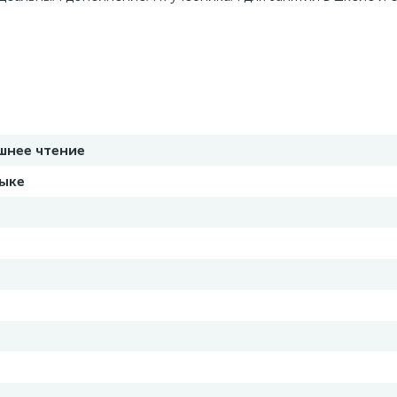
шнее чтение
зыке