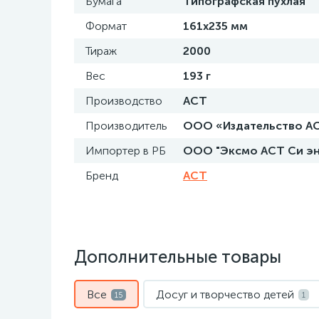
Бумага
Типографская пухлая
Формат
161x235 мм
Тираж
2000
Вес
193 г
Производство
АСТ
Производитель
ООО «Издательство АСТ»
Импортер в РБ
ООО "Эксмо АСТ Си энд 
Бренд
АСТ
Дополнительные товары
Все
Досуг и творчество детей
15
1