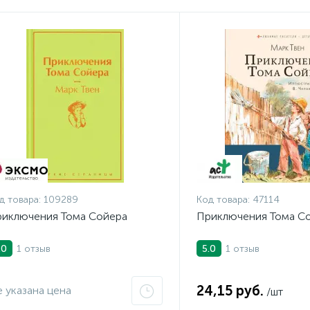
д товара:
109289
Код товара:
47114
иключения Тома Сойера
Приключения Тома С
1 отзыв
1 отзыв
.0
5.0
24,15 руб.
 указана цена
/шт