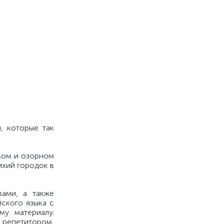
, которые так
вом и озорном
ихий городок в
вами, а также
йского языка с
у материалу.
с репетитором.