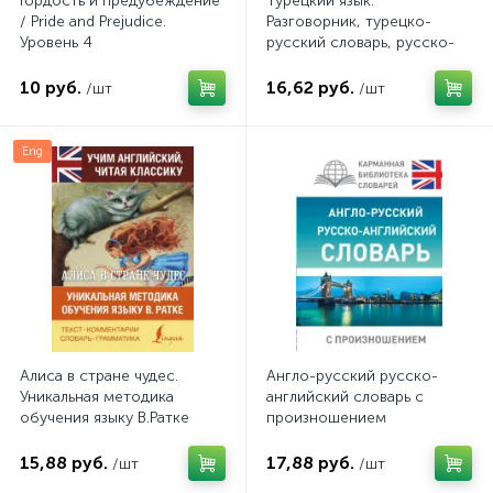
Гордость и предубеждение
Турецкий язык.
/ Pride and Prejudice.
Разговорник, турецко-
Уровень 4
русский словарь, русско-
турецкий словарь,
грамматика
10 руб.
16,62 руб.
/шт
/шт
Eng
Алиса в стране чудес.
Англо-русский русско-
Уникальная методика
английский словарь с
обучения языку В.Ратке
произношением
15,88 руб.
17,88 руб.
/шт
/шт