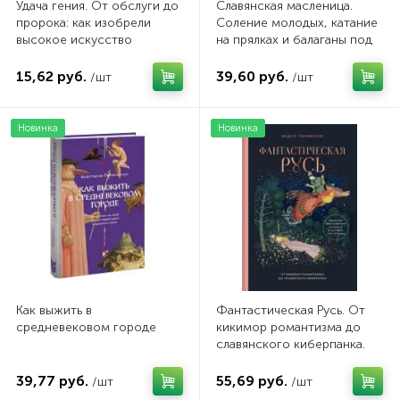
Удача гения. От обслуги до
Славянская масленица.
пророка: как изобрели
Соление молодых, катание
высокое искусство
на прялках и балаганы под
горами
15,62 руб.
39,60 руб.
/шт
/шт
Новинка
Новинка
Как выжить в
Фантастическая Русь. От
средневековом городе
кикимор романтизма до
славянского киберпанка.
Славянские мифы и
фольклор в искусстве и
39,77 руб.
55,69 руб.
/шт
/шт
масскульте XVIII–XXI веков