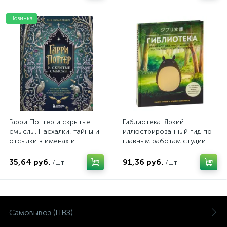
Новинка
Гарри Поттер и скрытые
Гиблиотека. Яркий
смыслы. Пасхалки, тайны и
иллюстрированный гид по
отсылки в именах и
главным работам студии
названиях культовой
вселенной.
35,64 руб.
91,36 руб.
/шт
/шт
Самовывоз (ПВЗ)