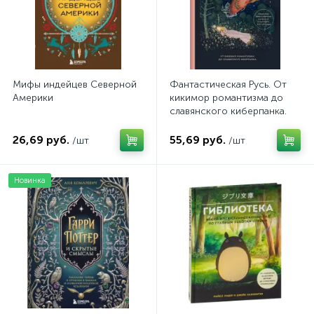
Мифы индейцев Северной
Фантастическая Русь. От
Америки
кикимор романтизма до
славянского киберпанка.
Славянские мифы и
фольклор в искусстве и
26,69 руб.
55,69 руб.
/шт
/шт
масскульте XVIII–XXI веков
Новинка