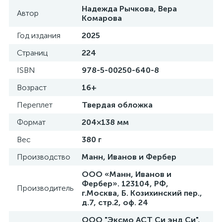
Надежда Рычкова, Вера
Автор
Комарова
Год издания
2025
Страниц
224
ISBN
978-5-00250-640-8
Возраст
16+
Переплет
Твердая обложка
Формат
204×138 мм
Вес
380 г
Производство
Манн, Иванов и Фербер
ООО «Манн, Иванов и
Фербер». 123104, РФ,
Производитель
г.Москва, Б. Козихинский пер.,
д.7, стр.2, оф. 24
ООО "Эксмо АСТ Си энд Си",