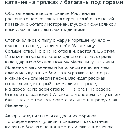
катание на прялках и балаганы под горами
Обстоятельное исследование Масленицы,
раскрывающее ее как многоуровневый славянский
праздник с богатой историей, глубокой символикой
и живыми региональными традициями.
Стопки блинов с пылу с жару и горящее чучело —
именно так представляет себе Масленицу
большинство. Но она не ограничивается лишь этим.
Из книги вы узнаете корни одного из самых ярких
календарных обрядов: почему Масленицу называли
Молочным заговеньем и Катальной неделей, чем
славились кулачные бои, зачем разжигали костры
и какие смыслы несли песни. Вас ждет рассказ
о празднике, который отмечали и в городе,
и в деревне; по всей стране — на юге и на севере
(и везде по-разному!). А также о молодежных гуляньях,
балаганах и о том, как советская власть «приручила»
Масленицу.
Авторы ведут читателя от древних обрядов
до современных гуляний, показывая, как катания,
кулачные бои, угощения, костры и сжигание чучела