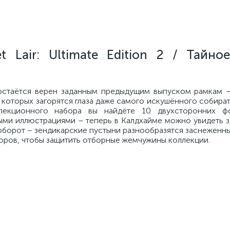
et Lair: Ultimate Edition 2 / Тайно
 2 остаётся верен заданным предыдущим выпуском рамкам 
 которых загорятся глаза даже самого искушённого собира
ллекционного набора вы найдёте 10 двухсторонних фо
ыми иллюстрациями – теперь в Калдхайме можно увидеть з
аоборот – зендикарские пустыни разнообразятся заснежен
торов, чтобы защитить отборные жемчужины коллекции.