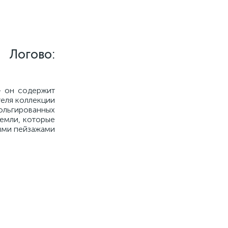
е Логово:
– он содержит
теля коллекции
льгированных
емли, которые
ными пейзажами