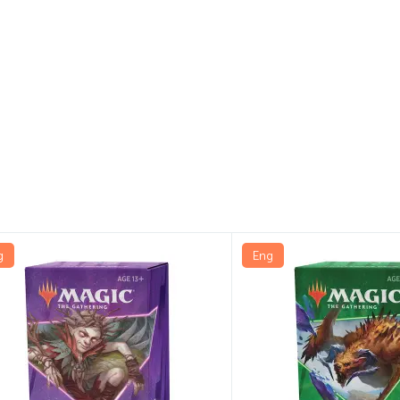
g
Eng