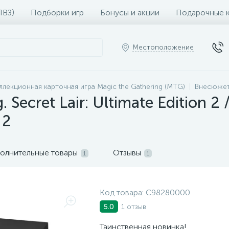
ПВЗ)
Подборки игр
Бонусы и акции
Подарочные 
Местоположение
ллекционная карточная игра Magic the Gathering (MTG)
Внесюжет
. Secret Lair: Ultimate Edition 2
 2
олнительные товары
Отзывы
1
1
Код товара:
C98280000
1 отзыв
5.0
Таинственная новинка!