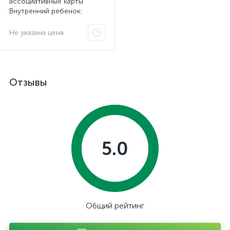
ассоциативные карты
Внутренний ребенок:
путешествие к себе, 50
карт
Не указана цена
Отзывы
5.0
Общий рейтинг