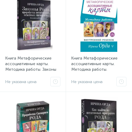
Книга Метафорические
Книга Метафорические
ассоциативные карты.
ассоциативные карты.
Методика работы. Законы
Методика работы.
Рода: проработка
Внутренний Ребенок
негативных семейных
Не указана цена
Не указана цена
сценариев