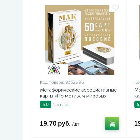
Код товара:
9352996
Ко
Метафорические ассоциативные
Ме
карты «По мотивам мировых
ка
полотен», 50 карт
ка
1 отзыв
5.0
5
19,70 руб.
1
/шт