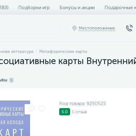
ПВЗ)
Подборки игр
Бонусы и акции
Подарочные 
Местоположение
нная литература
Метафорические карты
социативные карты Внутренний
ывы
1
Код товара:
9250525
1 отзыв
5.0