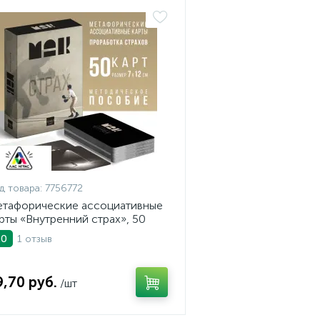
д товара:
7756772
тафорические ассоциативные
рты «Внутренний страх», 50
рт
1 отзыв
.0
9,70 руб.
/шт