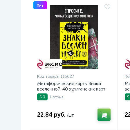
Хит
Код товара:
115027
Ко
Метафорические карты Знаки
Ме
вселенной. 40 хулиганских карт
вс
по
1 отзыв
5.0
5
22,84 руб.
2
/шт