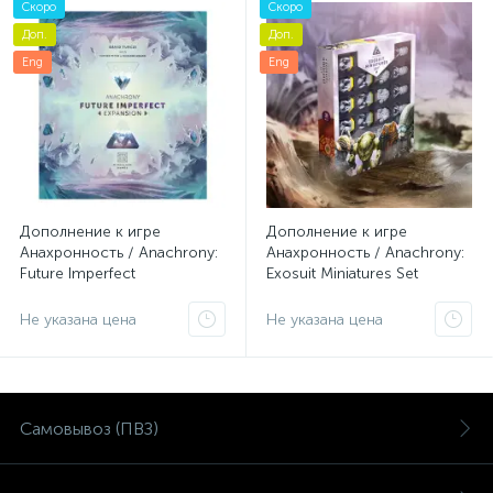
Скоро
Скоро
Доп.
Доп.
Eng
Eng
Дополнение к игре
Дополнение к игре
Анахронность / Anachrony:
Анахронность / Anachrony:
Future Imperfect
Exosuit Miniatures Set
Не указана цена
Не указана цена
Самовывоз (ПВЗ)