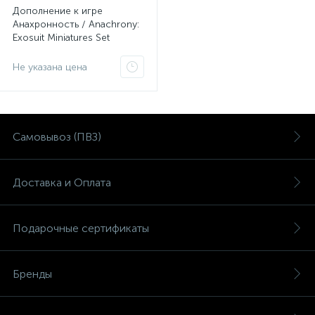
Дополнение к игре
Анахронность / Anachrony:
Exosuit Miniatures Set
Не указана цена
Самовывоз (ПВЗ)
Доставка и Оплата
Подарочные сертификаты
Бренды