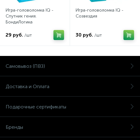
Игра-головоломка IQ -
Игра-головоломка IQ -
Спутник гения.
Созвездия
БондиЛогика
29 руб.
30 руб.
/шт
/шт
Самовывоз (ПВЗ)
Доставка и Оплата
Подарочные сертификаты
Бренды