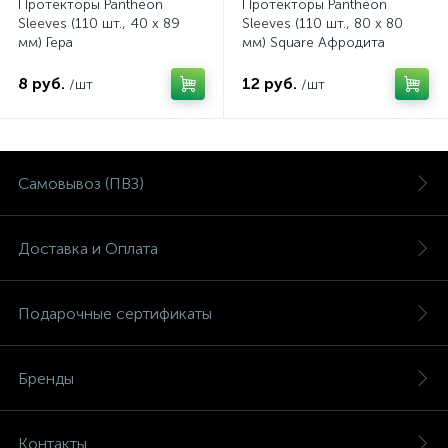
Протекторы Pantheon
Протекторы Pantheon
Sleeves (110 шт., 40 x 89
Sleeves (110 шт., 80 x 80
мм) Гера
мм) Square Афродита
8 руб.
12 руб.
/шт
/шт
Самовывоз (ПВЗ)
Доставка и Оплата
Подарочные сертификаты
Бренды
Контакты