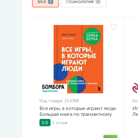
Все
Психология
8
8
Код товара:
214788
Ко
Все игры, в которые играют люди.
Иг
Большая книга по транзактному
Лю
анализу
1 отзыв
5.0