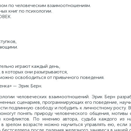
ром по человеческим взаимоотношениям.
ых книг по психологии.
ОВЕК.
тупков,
жающими.
тельно играют каждый день,
 в которых они разыгрываются,
 можно освободиться от привычного поведения.
енка» — Эрик Берн.
хологии человеческих взаимоотношений. Эрик Берн разраб
зненных сценариев, программирующих его поведение, науч
ести подлинную свободу и побудить к личностному росту. В
помогут понять природу человеческого общения, мотивы 
я конфликтов. По мнению автора, судьба каждого из 
в зрелом возрасте можно научиться управлять ею, если э
бестселлера после падения железного занавеса в нашей с