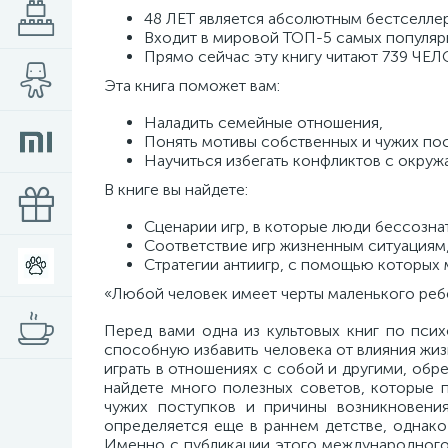
48 ЛЕТ является абсолютным бестселле
Входит в мировой ТОП-5 самых популярн
Прямо сейчас эту книгу читают 739 ЧЕЛ
Эта книга поможет вам:
Наладить семейные отношения,
Понять мотивы собственных и чужих пос
Научиться избегать конфликтов с окру
В книге вы найдете:
Сценарии игр, в которые люди бессозна
Соответствие игр жизненным ситуациям,
Стратегии антиигр, с помощью которых
«Любой человек имеет черты маленького реб
Перед вами одна из культовых книг по пси
способную избавить человека от влияния жи
играть в отношениях с собой и другими, обр
найдете много полезных советов, которые 
чужих поступков и причины возникновени
определяется еще в раннем детстве, однако 
Именно с публикации этого международного 