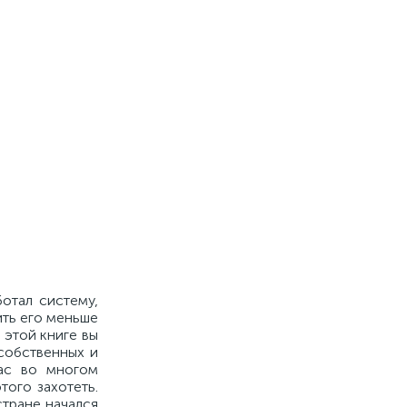
отал систему,
ить его меньше
 этой книге вы
собственных и
нас во многом
того захотеть.
тране начался