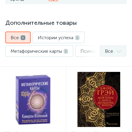
Дополнительные товары
Все
Истории успеха
9
1
Метафорические карты
Психология
Все
1
5
Саморазвитие, карьера
2