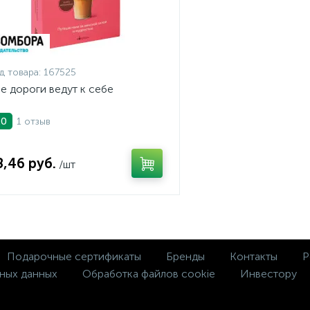
д товара:
167525
е дороги ведут к себе
1 отзыв
.0
8,46 руб.
/шт
Подарочные сертификаты
Бренды
Контакты
Р
ных данных
Обработка файлов cookie
Инвестору