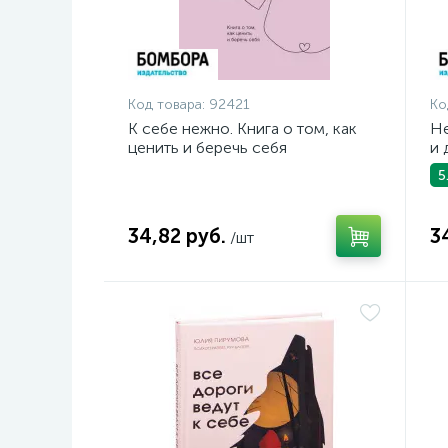
Код товара:
92421
Ко
К себе нежно. Книга о том, как
Не
ценить и беречь себя
и 
5
34,82 руб.
3
/шт