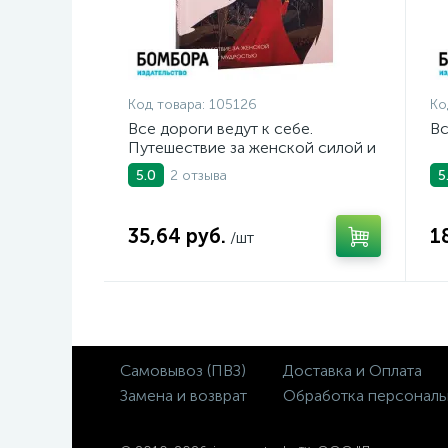
Код товара:
105126
Ко
Все дороги ведут к себе.
Вс
Путешествие за женской силой и
мудростью
2 отзыва
5.0
5
35,64 руб.
1
/шт
Самовывоз (ПВЗ)
Доставка и Оплата
Замена и возврат
Обработка персональ