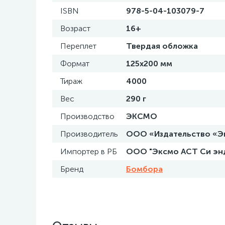
ISBN
978-5-04-103079-7
Возраст
16+
Переплет
Твердая обложка
Формат
125x200 мм
Тираж
4000
Вес
290 г
Производство
ЭКСМО
Производитель
ООО «Издательство «Эксм
Импортер в РБ
ООО "Эксмо АСТ Си энд С
Бренд
Бомбора