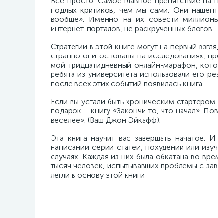
Все просто. Самое главное препятствие на 
подлых критиков, чем мы сами. Они нашепт
вообще». Именно на их совести миллионы
интернет-порталов, не раскрученных блогов.
Стратегии в этой книге могут на первый взг
странно они основаны на исследованиях, пр
мой тридцатидневный онлайн-марафон, кото
ребята из университета использовали его ре
после всех этих событий появилась книга.
Если вы устали быть хроническим стартером
подарок – книгу «Закончи то, что начал». По
веселее». (Ваш Джон Эйкафф).
Эта книга научит вас завершать начатое. И
написании серии статей, похудении или из
случаях. Каждая из них была обкатана во вр
тысяч человек, испытывавших проблемы с зав
легли в основу этой книги.