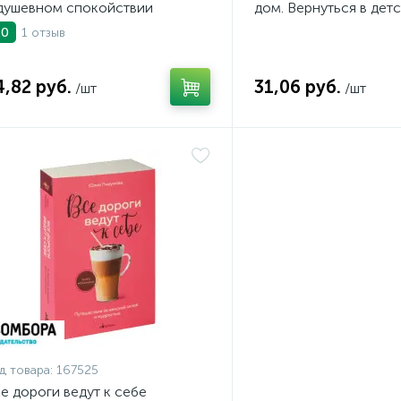
душевном спокойствии
дом. Вернуться в детс
исправить взрослые 
1 отзыв
.0
4,82 руб.
31,06 руб.
/шт
/шт
д товара:
167525
е дороги ведут к себе