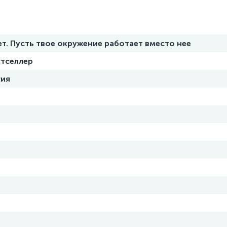
ет. Пусть твое окружение работает вместо нее
стселлер
гия