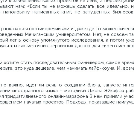
пути к завершению ваших проектов не лень, а перфекцион
ывают нам: «Если ты не можешь сделать все идеально, н
 наполовину написанных книг, не запущенных бизнесов
ляд показаться противоречивыми и даже где-то мошенническ
оведенных Мечиганским университетом. Нет, не совсем та
рый лег в основу упомянутого исследования, а потом уж
зультаты как источник первичных данных для своего иссле
 и хотите стать последовательным финишером, самое врем
верьте, это куда дешевле, чем нанимать лайф-коуча. И, воз
 не важно, идет ли речь о создании блога, запуске инте
учении иностранного языка – методики Джона Эйкаффа раб
емя тридцатидневного онлайн-марафона В нем приняли уча
ершением начатых проектов. Подходы, показавшие наилучш