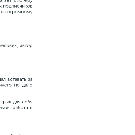
агает систему
ах подписчиков
огла огромному
еловек, автор
ал вставать за
ичего не дало
ткрыл для себя
иков работать