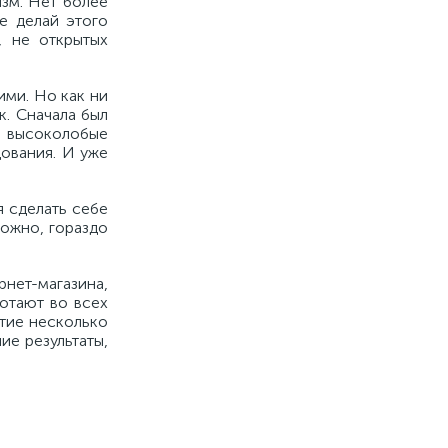
изм. Нет более
е делай этого
, не открытых
ими. Но как ни
к. Сначала был
е высоколобые
дования. И уже
я сделать себе
можно, гораздо
рнет-магазина,
отают во всех
стие несколько
ие результаты,