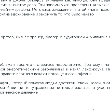
 книга Джона Эйкаффа актуальна как никогда. Она предл
сить» начатое дело. Эти приемы были проверены на тысяч
нлайн-марафона. Методика, изложенная в этой книге, пом
рилив вдохновение и закончить то, что было начато.
ратор, бизнес-тренер, блогер с аудиторией 4 миллиона ч
облема в том, что я стараюсь недостаточно. Поэтому я нач
ться энергетическими батончиками и нанял лайф-коуча. Н
а правого верхнего века от поглощенного кофеина.
афон, который помогал людям достигать своих целей, я о
ми были не те упражнения, которые заставляли участн
ологическое давление.