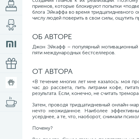
создания планов к их реализации. Поэтому
приемов, которые блокируют попытки «подве
блога Эйкаффа во время тридцатидневного о
числу людей поверить в свои силы, ощутить п
ОБ АВТОРЕ
Джон Эйкафф – популярный мотивационный о
пяти международных бестселлеров.
ОТ АВТОРА
«В течение многих лет мне казалось: моя пр
час до рассвета, пить литрами кофе, пита
результата. Если, конечно, не считать тремор
Затем, проводя тридцатидневный онлайн-мар
нечто неожиданное. Наиболее эффективны
усерднее, а те, что, наоборот, снимали псих
Почему?