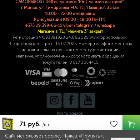
САМОВЫВОЗ (ПВЗ) из магазина "R&D магазин историй":
г. Минск, ул. Тимирязева 74A, ТЦ "Палаццо", 3 этаж
10:00 - 22:00 ежедневно
Консультации (09:00 - 18:00 Пн-Пт):
+375 29 399-66-11 viber / telegram / whatsapp
Магазин в ТЦ "Немига 3" закрыт
Регистрация №193881928 24
.06.2025, Мингорисполком.
В торговом реестре с 15.07.2025. Номер телефона
местных
исполнительных органов по месту
регистрации
магазина,
уполномоченных рассматривать обращения
покупателей: 8 017 3064415
Карта ссылок
71 руб.
/шт
Сайт использует cookie. Нажав «Принять»,
0
0