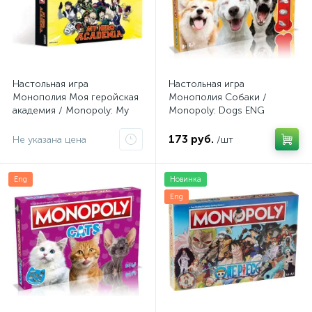
Настольная игра
Настольная игра
Монополия Моя геройская
Монополия Собаки /
академия / Monopoly: My
Monopoly: Dogs ENG
Hero Academia ENG
173 руб.
Не указана цена
/шт
Eng
Новинка
Eng