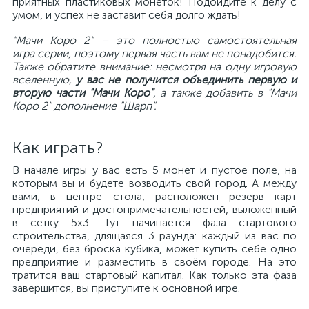
приятных пластиковых монеток! Подойдите к делу с
умом, и успех не заставит себя долго ждать!
"Мачи Коро 2"
– это полностью самостоятельная
игра
серии
, поэтому первая часть вам не понадобится.
Также обратите внимание: несмотря на одну игровую
вселенную,
у вас не получится объединить первую и
вторую части "Мачи Коро"
, а также добавить в "Мачи
Коро 2" дополнение "Шарп".
Как играть?
В начале игры у вас есть 5 монет и пустое поле, на
которым вы и будете возводить свой город. А между
вами, в центре стола, расположен резерв карт
предприятий и достопримечательностей, выложенный
в сетку 5x3. Тут начинается фаза стартового
строительства, длящаяся 3 раунда: каждый из вас по
очереди, без броска кубика, может купить себе одно
предприятие и разместить в своём городе. На это
тратится ваш стартовый капитал. Как только эта фаза
завершится, вы приступите к основной игре.