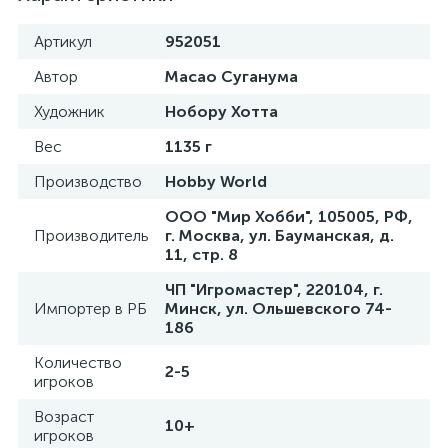
Артикул
952051
Автор
Масао Суганума
Художник
Нобору Хотта
Вес
1135 г
Производство
Hobby World
ООО "Мир Хобби", 105005, РФ,
Производитель
г. Москва, ул. Бауманская, д.
11, стр. 8
ЧП "Игромастер", 220104, г.
Импортер в РБ
Минск, ул. Ольшевского 74-
186
Количество
2-5
игроков
Возраст
10+
игроков