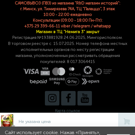
САМОВЫВОЗ (ПВЗ) из магазина "R&D магазин историй":
г. Минск, ул. Тимирязева 74A, ТЦ "Палаццо", 3 этаж
10:00 - 22:00 ежедневно
Консультации (09:00 - 18:00 Пн-Пт):
+375 29 399-66-11 viber / telegram / whatsapp
Магазин в ТЦ "Немига 3" закрыт
Регистрация №193881928 24
.06.2025, Мингорисполком.
В торговом реестре с 15.07.2025. Номер телефона
местных
исполнительных органов по месту
регистрации
магазина,
уполномоченных рассматривать обращения
покупателей: 8 017 3064415
Карта ссылок
Не указана цена
Сайт использует cookie. Нажав «Принять»,
0
0